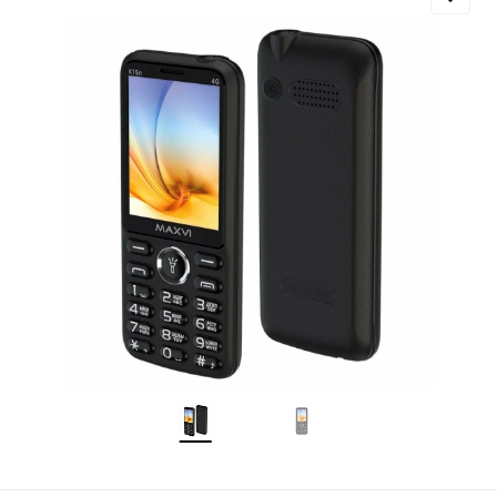
Добавляйте товары
в корзину
Оплачивайте сегодня только
25
% картой любого банка
Получайте товар
выбранный способом
Оставшиеся
75
% будут
списываться
с вашей карты
по
25
%
каждые 2 недели
Подробнее