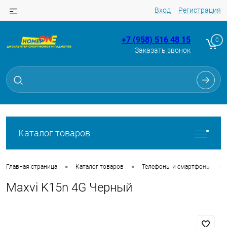
Вход
Регистрация
+7 (958) 516 48 15
0
Заказать звонок
Для клиентов всех банков
Разбейте
оплату
на части
без переплат
Каталог товаров
График платежей
•
•
•
Главная страница
Каталог товаров
Телефоны и смартфоны
Maxvi K15n 4G Черный
Сегодня
25
%