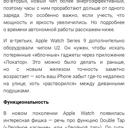
Во-вторых, новый чип более энергоэффективный,
поэтому часы с ним проработают дольше от одного
заряда. Это особенно важно, если учесть, что
мощность и яркость увеличились. Но подробнее
о времени автономной работы расскажем ниже.
И в-третьих, Apple Watch Series 9 дополнительно
оборудовали чипом U2. Он нужен, чтобы искать
потерянные «яблочные» гаджеты через приложение
«Локатор». Это можно было делать и раньше,
но с новым железом точность заметно
возрастает — хоть ваш iPhone забыт где-то недалеко
на улице, хоть «растворился» между диванными
подушками.
Функциональность
В новом поколении Apple Watch появилась
интересная фишка — речь про функцию Double Tap
(«Двойное касание», или «Двойной тап»). По сути,