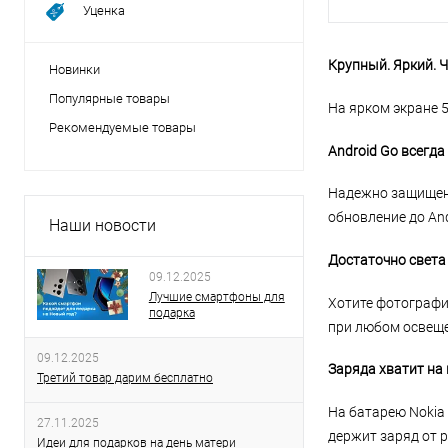
Уценка
Крупный. Яркий. Ч
Новинки
Популярные товары
На ярком экране 5
Рекомендуемые товары
Android Go всегда 
Надежно защищенн
обновление до And
Наши новости
Достаточно света
09.12.2025
Лучшие смартфоны для
Хотите фотографи
подарка
при любом освеще
09.12.2025
Заряда хватит на 
Третий товар дарим бесплатно
На батарею Nokia
27.11.2025
держит заряд от р
Идеи для подарков на день матери