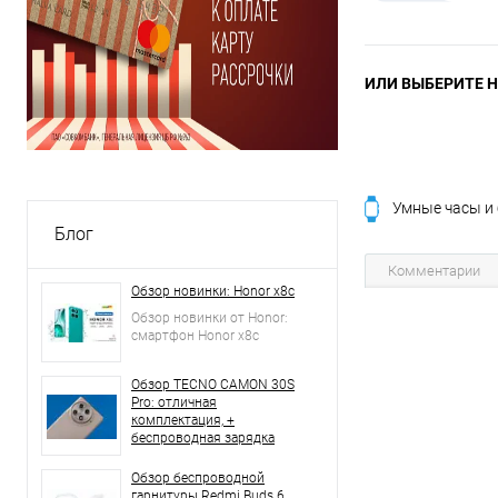
ИЛИ ВЫБЕРИТЕ Н
Умные часы и
Блог
Комментарии
Обзор новинки: Honor x8c
Обзор новинки от Honor:
смартфон Honor x8c
Обзор TECNO CAMON 30S
Pro: отличная
комплектация, +
беспроводная зарядка
Обзор беспроводной
гарнитуры Redmi Buds 6