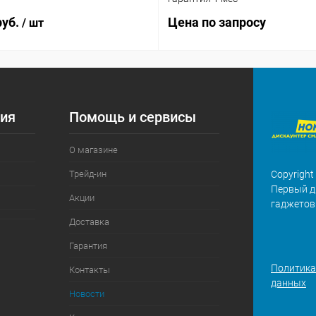
руб.
Цена по запросу
/ шт
ия
Помощь и сервисы
О магазине
Трейд-ин
Copyright
Первый д
Акции
гаджетов
Доставка
Гарантия
Политика
Контакты
данных
Новости