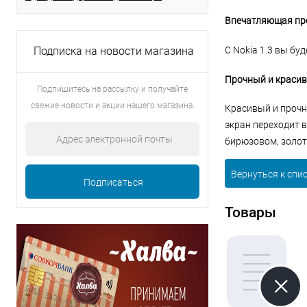
Впечатляющая пр
С Nokia 1.3 вы б
Подписка на новости магазина
Прочный и красив
Подпишитесь на рассылку и получайте
свежие новости и акции нашего магазина.
Красивый и прочн
экран переходит в
бирюзовом, золот
Вернуться к спи
Товары