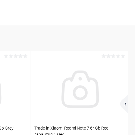
Gb Grey
Trade-in Xiaomi Redmi Note 7 64Gb Red
Г
гарантия 1 мес