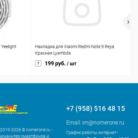
Yeelight
Накладка для Xiaomi Redmi Note 9 Reya
Ф
Красная Lyambda
199 руб.
/ шт
+7 (958) 516 48 15
Email:
im@nomerone.ru
 2019-2026 © nomerone.ru -
График работы интернет-
искаунтер смартфонов и