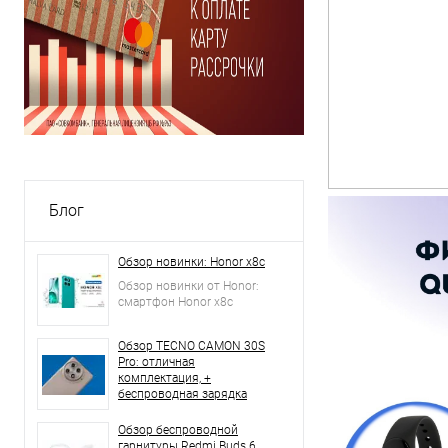
Блог
Обзор новинки: Honor x8c
Обзор новинки от Honor:
смартфон Honor x8c
Обзор TECNO CAMON 30S
Pro: отличная
комплектация, +
беспроводная зарядка
Обзор беспроводной
гарнитуры Redmi Buds 6