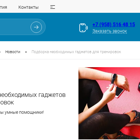
тия
Контакты
+7 (958) 516 48 15
Заказать звонок
•
•
Новости
Подборка необходимых гаджетов для тренировок
необходимых гаджетов
ровок
мы умные помощники!