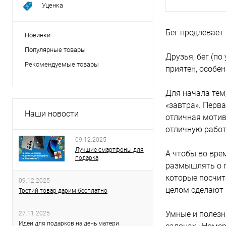
Уценка
Бег продлевает 
Новинки
Популярные товары
Друзья, бег (по
Рекомендуемые товары
приятен, особен
Для начала тем,
«завтра». Перва
Наши новости
отличная мотив
отличную работ
09.12.2025
Лучшие смартфоны для
А чтобы во вре
подарка
размышлять о п
которые посчит
09.12.2025
целом сделают 
Третий товар дарим бесплатно
Умные и полезн
27.11.2025
Идеи для подарков на день матери