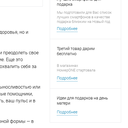
подарка
Мы подготовили для Вас список
лучших смартфонов в качестве
подарка близким на Новый год
Подробнее
доровья, но и
Третий товар дарим
 и преодолеть свое
бесплатно
ие. Еще это
В магазинах
охвалить себя за
НомерONE стартовала
новогодняя акция «1 + 1 = 3» на
Подробнее
аксессуары для смартфонов
 выносливостью или
ные помощники,
Идеи для подарков на день
ь, ваш пульс и в
матери
Подробнее
рной формы — в