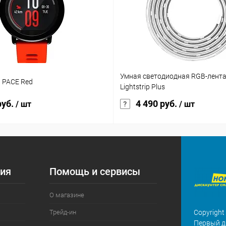
Умная светодиодная RGB-лента 
t PACE Red
Lightstrip Plus
руб.
4 490 руб.
/ шт
/ шт
ия
Помощь и сервисы
О магазине
Трейд-ин
Copyright
Первый д