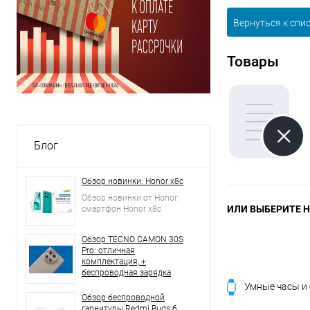
Вернуться к спи
Товары
Блог
Обзор новинки: Honor x8c
Обзор новинки от Honor:
ИЛИ ВЫБЕРИТЕ Н
смартфон Honor x8c
Обзор TECNO CAMON 30S
Pro: отличная
комплектация, +
беспроводная зарядка
Умные часы и
Обзор беспроводной
гарнитуры Redmi Buds 6