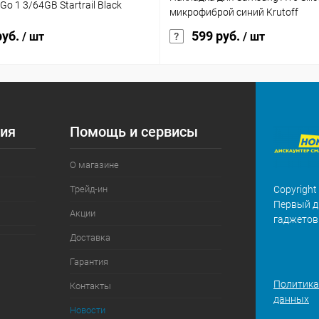
o 1 3/64GB Startrail Black
микрофиброй синий Krutoff
руб.
599 руб.
/ шт
/ шт
ия
Помощь и сервисы
О магазине
Трейд-ин
Copyright
Первый д
Акции
гаджетов
Доставка
Гарантия
Политика
Контакты
данных
Новости