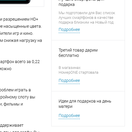
подарка
Мы подготовили для Вас список
лучших смартфонов в качестве
9 и разрешением HD+
подарка близким на Новый год
лее насыщенные цвета.
Подробнее
тели игр и кино.
м снижая нагрузку на
Третий товар дарим
бесплатно
артфон всего за 0,22
В магазинах
 можно
НомерONE стартовала
новогодняя акция «1 + 1 = 3» на
Подробнее
аксессуары для смартфонов
роблем играть в
тройному слоту вы
Идеи для подарков на день
и, фильмы и
матери
Подробнее
оддерживает