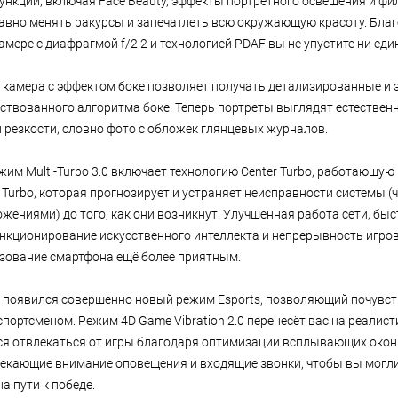
нкции, включая Face Beauty, эффекты портретного освещения и фи
авно менять ракурсы и запечатлеть всю окружающую красоту. Благ
мере с диафрагмой f/2.2 и технологией PDAF вы не упустите ни еди
 камера с эффектом боке позволяет получать детализированные и
ствованного алгоритма боке. Теперь портреты выглядят естественн
 резкости, словно фото с обложек глянцевых журналов.
им Multi-Turbo 3.0 включает технологию Center Turbo, работающую
I Turbo, которая прогнозирует и устраняет неисправности системы 
жениями) до того, как они возникнут. Улучшенная работа сети, бы
нкционирование искусственного интеллекта и непрерывность игров
ьзование смартфона ещё более приятным.
e появился совершенно новый режим Esports, позволяющий почувст
портсменом. Режим 4D Game Vibration 2.0 перенесёт вас на реалис
тся отвлекаться от игры благодаря оптимизации всплывающих окон
екающие внимание оповещения и входящие звонки, чтобы вы могл
а пути к победе.