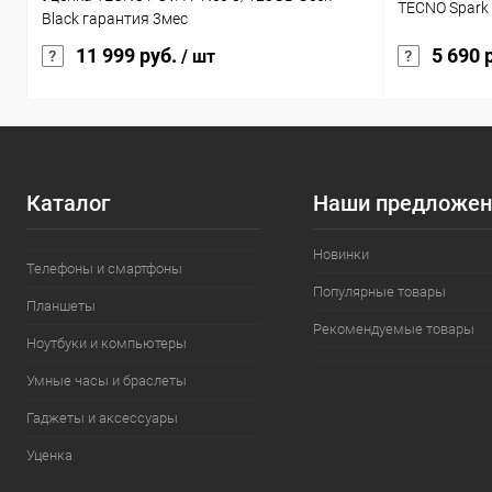
TECNO Spark G
Black гарантия 3мес
11 999 руб.
5 690 
/ шт
Каталог
Наши предложен
Новинки
Телефоны и смартфоны
Популярные товары
Планшеты
Рекомендуемые товары
Ноутбуки и компьютеры
Умные часы и браслеты
Гаджеты и аксессуары
Уценка