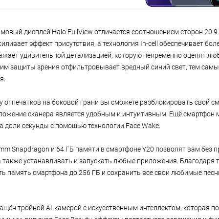
мовый дисплей Halo FullView отличается соотношением сторон 20:
 усиливает эффект присутствия, а технология In-cell обеспечивает бо
жает удивительной детализацией, которую непременно оценят люби
м защиты зрения отфильтровывает вредный синий свет, тем самы
я.
у отпечатков на боковой грани вы сможете разблокировать свой см
оложение сканера является удобным и интуитивным. Ещё смартфон
а доли секунды с помощью технологии Face Wake.
mm Snapdragon и 64 ГБ памяти в смартфоне Y20 позволят вам без п
а также устанавливать и запускать любые приложения. Благодаря 
ь память смартфона до 256 ГБ и сохранить все свои любимые песн
ащён тройной AI-камерой с искусственным интеллектом, которая п