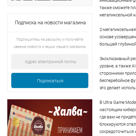
инновационные фу
также сможете пл
мегапиксельной ка
Подписка на новости магазина
2-мегапиксельная
основе усовершен
Подпишитесь на рассылку и получайте
большей глубиной
свежие новости и акции нашего магазина.
Эксклюзивный реж
уровне, а также A
сторонними прило
бесперебойное фу
это делает испол
В Ultra Game Mod
настоящим киберс
где вам не придё
блокируются отвл
сосредоточиться н