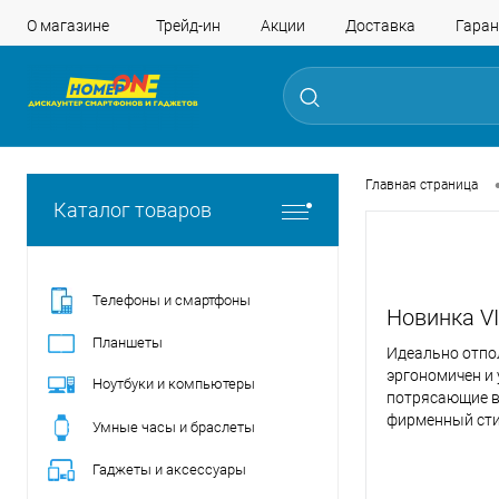
О магазине
Трейд-ин
Акции
Доставка
Гаран
Главная страница
Каталог товаров
Телефоны и смартфоны
Новинка V
Планшеты
Идеально отпо
эргономичен и 
Ноутбуки и компьютеры
потрясающие в
фирменный сти
Умные часы и браслеты
Гаджеты и аксессуары