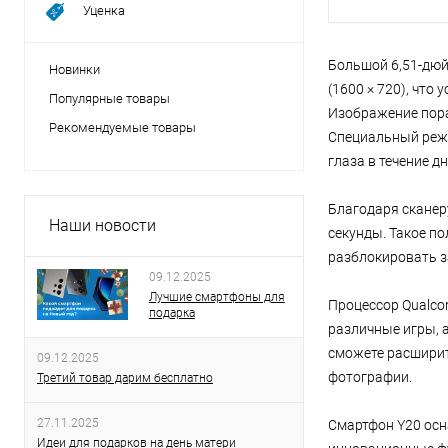
Уценка
Большой 6,51-дюй
Новинки
(1600 × 720), что
Популярные товары
Изображение пора
Рекомендуемые товары
Специальный режи
глаза в течение дн
Благодаря сканер
Наши новости
секунды. Такое п
разблокировать з
09.12.2025
Лучшие смартфоны для
Процессор Qualco
подарка
различные игры, 
сможете расширит
09.12.2025
фотографии.
Третий товар дарим бесплатно
27.11.2025
Смартфон Y20 осн
Идеи для подарков на день матери