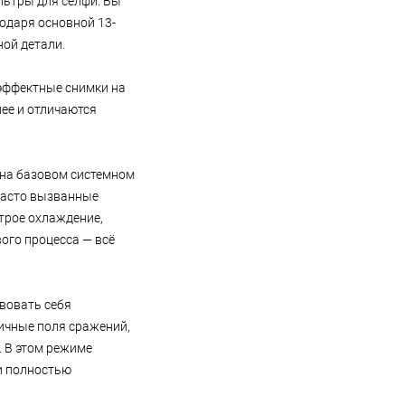
льтры для селфи. Вы
одаря основной 13-
ной детали.
 эффектные снимки на
ее и отличаются
 на базовом системном
(часто вызванные
строе охлаждение,
ого процесса — всё
вовать себя
тичные поля сражений,
. В этом режиме
и полностью