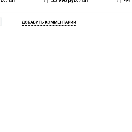
уб.
55 990 руб.
44 
/ шт
/ шт
ДОБАВИТЬ КОММЕНТАРИЙ
корзину
В корзину
Сравнение
Сравнение
В наличии
В избранное
В наличии
В изб