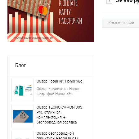
59 990 р
Комментарии
В 
В избранное
Блог
Обзор новинки: Honor x8c
Обзор новинки от Honor:
смартфон Honor x8c
Обзор TECNO CAMON 30S
Pro: отличная
комплектация, +
беспроводная зарядка
Обзор беспроводной
гарнитуры Redmi Buds 6