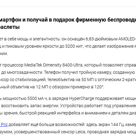
мартфон и получай в подарок фирменную беспровод
раслеты
ет в себе мощь и элегантность: он оснащён 6,83-дюймовым AMOLED-
ц и пиковым уровнем яркости до 3200 нит, что делает изображение 
нии.
 процессор MediaTek Dimensity 8400-Ultra, который позволяет спр
 до многозадачности. Телефон получил тройную камеру, созданную в
нсор со стабилизацией, телеобъектив на 50 МП с оптическим 2-кра
ный объектив на 12 МП с обзором примерно в 120°.
ь мощностью 5500 мА·ч, а зарядка HyperCharge поддерживает мощно
 восстановить запас энергии. Устройство работает под управление
 зрения, быстрой реакцией интерфейса и вниманием к деталям диз
 Pro
добавляет ещё больше возможностей: здесь экран 144 Гц, каме
зумом, усовершенствованный сенсор Leica, проводная зарядка мощ