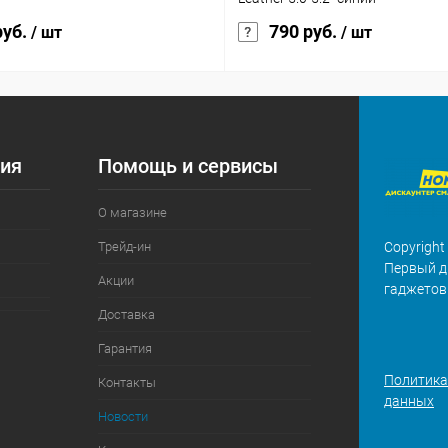
руб.
790 руб.
/ шт
/ шт
ия
Помощь и сервисы
О магазине
Трейд-ин
Copyright
Первый д
Акции
гаджетов
Доставка
Гарантия
Политика
Контакты
данных
Новости