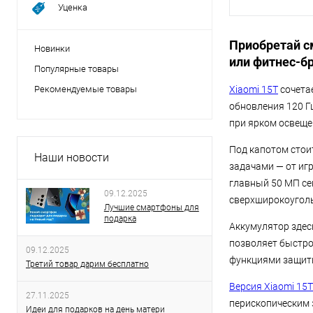
Уценка
Приобретай с
Новинки
или фитнес-б
Популярные товары
Рекомендуемые товары
Xiaomi 15T
сочета
обновления 120 Г
при ярком освеще
Под капотом стоит
Наши новости
задачами — от игр
главный 50 МП се
09.12.2025
сверхширокоуголь
Лучшие смартфоны для
подарка
Аккумулятор здес
позволяет быстро
09.12.2025
функциями защиты
Третий товар дарим бесплатно
Версия Xiaomi 15T
27.11.2025
перископическим 
Идеи для подарков на день матери