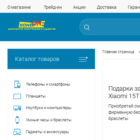
О магазине
Трейд-ин
Акции
Доставка
Гаран
Главная страница
Каталог товаров
Телефоны и смартфоны
Подарки з
Xiaomi 15T
Планшеты
Приобретай см
Ноутбуки и компьютеры
фирменную бес
браслеты
Умные часы и браслеты
Гаджеты и аксессуары