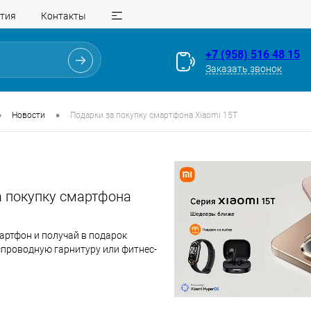
тия
Контакты
+7 (958) 516 48 15
Заказать звонок
•
•
Новости
Подарки за покупку смартфона Xiaomi 15T
а покупку смартфона
артфон и получай в подарок
проводную гарнитуру или фитнес-