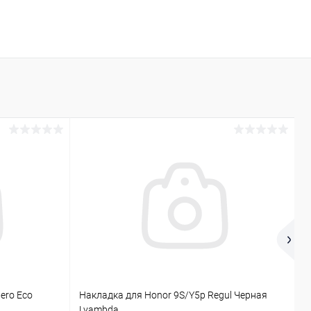
ero Eco
Накладка для Honor 9S/Y5p Regul Черная
Н
Lyambda
м