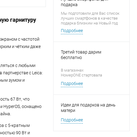
подарка
Мы подготовили для Вас список
лучших смартфонов в качестве
ную гарнитуру
подарка близким на Новый год
Подробнее
экраном с частотой
ярким и чётким даже
Третий товар дарим
бесплатно
авляться с любыми
В магазинах
 партнерстве с Leica:
НомерONE стартовала
тным зумом и
новогодняя акция «1 + 1 = 3» на
Подробнее
аксессуары для смартфонов
сть 67 Вт, что
Идеи для подарков на день
м HyperOS, оснащено
матери
айна.
Подробнее
ра с 5-кратным
ностью 90 Вт и