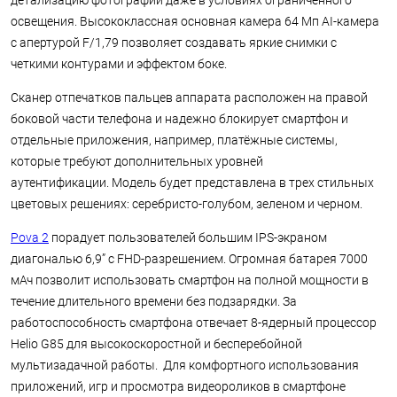
детализацию фотографий даже в условиях ограниченного
освещения. Высококлассная основная камера 64 Мп AI-камера
с апертурой F/1,79 позволяет создавать яркие снимки с
четкими контурами и эффектом боке.
Сканер отпечатков пальцев аппарата расположен на правой
боковой части телефона и надежно блокирует смартфон и
отдельные приложения, например, платёжные системы,
которые требуют дополнительных уровней
аутентификации. Модель будет представлена в трех стильных
цветовых решениях: серебристо-голубом, зеленом и черном.
Pova 2
порадует пользователей большим IPS-экраном
диагональю 6,9” с FHD-разрешением. Огромная батарея 7000
мАч позволит использовать смартфон на полной мощности в
течение длительного времени без подзарядки. За
работоспособность смартфона отвечает 8-ядерный процессор
Helio G85 для высокоскоростной и бесперебойной
мультизадачной работы. Для комфортного использования
приложений, игр и просмотра видеороликов в смартфоне