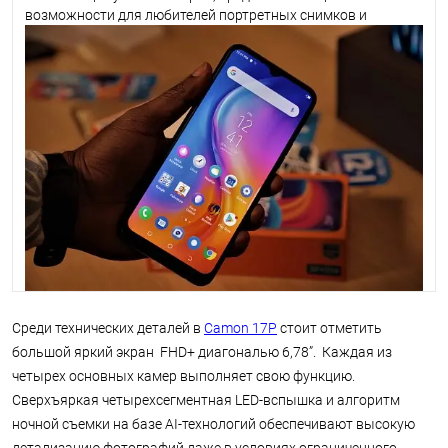
возможности для любителей портретных снимков и
фотографии. Геймерский смартфон Pova 2 отличается
мощным аккумулятором, умной технологией
энергосбережения, а также коллаборацией с известной
игрой Free fire.
Среди технических деталей в
Camon 17P
стоит отметить
большой яркий экран FHD+ диагональю 6,78”. Каждая из
четырех основных камер выполняет свою функцию.
Сверхъяркая четырехсегментная LED-вспышка и алгоритм
ночной съемки на базе AI-технологий обеспечивают высокую