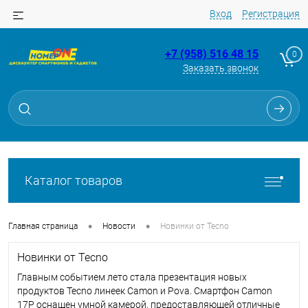
Вход
Регистрация
+7 (958) 516 48 15
0
Заказать звонок
Каталог товаров
•
•
Главная страница
Новости
Новинки от Tecno
Новинки от Tecno
Главным событием лето стала презентация новых
продуктов Tecno линеек Camon и Pova. Смартфон Camon
17P оснащен умной камерой, предоставляющей отличные