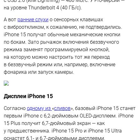
с USB 2.0 (или Lightning) — 480 МБ/с. У Pro-версий —
на уровне Thunderbolt 4 (40 ГБ/с).
А вот
ранние слухи
о сенсорных клавишах
с виброоткликом, к сожалению, не подтвердились.
iPhone 15 получат обычные механические кнопки
по бокам. Зато рычажок включения беззвучного
режима заменят программируемой кнопкой,
на которую можно настроить тот же переход
в беззвучный режим или, например, включение
фонарика или запуск камеры.
Дисплеи iPhone 15
Согласно
одному из
«
сливов
», базовый iPhone 15 станет
первым iPhone с 6,2-дюймовым OLED-дисплеем. iPhone
15 Plus получит 6,7-дюймовый экран — как
у предшественника. iPhone 15 Pro и iPhone 15 Ultra
оснастят 6,1- и 6,7-дюймовыми дисплеями.