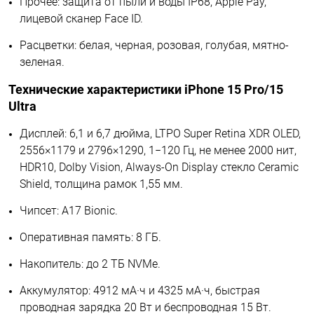
Прочее: защита от пыли и воды IP68, Apple Pay,
лицевой сканер Face ID.
Расцветки: белая, черная, розовая, голубая, мятно-
зеленая.
Технические характеристики iPhone 15 Pro/15
Ultra
Дисплей: 6,1 и 6,7 дюйма, LTPO Super Retina XDR OLED,
2556×1179 и 2796×1290, 1−120 Гц, не менее 2000 нит,
HDR10, Dolby Vision, Always-On Display стекло Ceramic
Shield, толщина рамок 1,55 мм.
Чипсет: A17 Bionic.
Оперативная память: 8 ГБ.
Накопитель: до 2 ТБ NVMe.
Аккумулятор: 4912 мА·ч и 4325 мА·ч, быстрая
проводная зарядка 20 Вт и беспроводная 15 Вт.