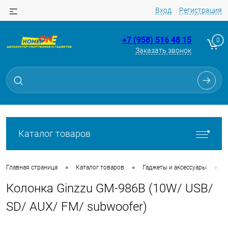
Вход
Регистрация
+7 (958) 516 48 15
0
Заказать звонок
Для клиентов всех банков
Разбейте
оплату
на части
без переплат
Каталог товаров
График платежей
•
•
•
Главная страница
Каталог товаров
Гаджеты и аксессуары
Колонка Ginzzu GM-986B (10W/ USB/
Сегодня
25
%
SD/ AUX/ FM/ subwoofer)