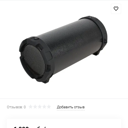
Добавляйте товары
в корзину
Оплачивайте сегодня только
25
% картой любого банка
Получайте товар
выбранный способом
Оставшиеся
75
% будут
списываться
с вашей карты
по
25
%
каждые 2 недели
Отзывов: 0
Добавить отзыв
Подробнее