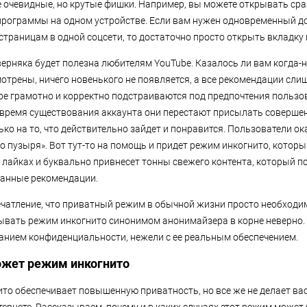
е очевидные, но крутые фишки. Например, вы можете открывать сра
программы на одном устройстве. Если вам нужен одновременный д
страницам в одной соцсети, то достаточно просто открыть вкладку 
ерняка будет полезна любителям YouTube. Казалось ли вам когда-н
мотрены, ничего новенького не появляется, а все рекомендации сли
e грамотно и корректно подстраиваются под предпочтения пользов
ое время существования аккаунта они перестают присылать соверше
ько на то, что действительно зайдет и понравится. Пользователи о
 пузыря». Вот тут-то на помощь и придет режим инкогнито, который
и лайках и буквально привнесет тонны свежего контента, который п
ванные рекомендации.
чатление, что приватный режим в обычной жизни просто необходи
зывать режим инкогнито синонимом анонимайзера в корне неверно.
анием конфиденциальности, нежели с ее реальным обеспечением.
ожет режим инкогнито
ито обеспечивает повышенную приватность, но все же не делает ва