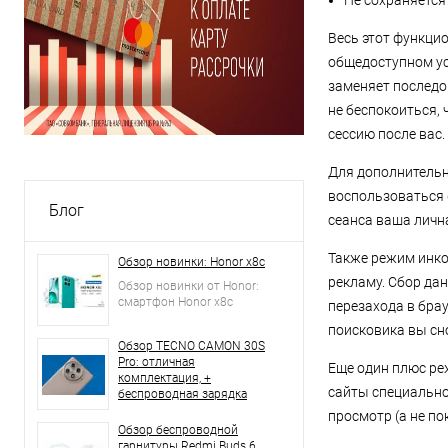
Не сохраняется
Весь этот функци
общедоступном ус
заменяет последов
не беспокоиться,
сессию после вас.
Для дополнитель
воспользоваться 
Блог
сеанса ваша личн
Также режим инко
Обзор новинки: Honor x8c
рекламу. Сбор да
Обзор новинки от Honor:
смартфон Honor x8c
перезахода в бра
поисковика вы сн
Обзор TECNO CAMON 30S
Pro: отличная
Еще один плюс ре
комплектация, +
сайты специально
беспроводная зарядка
просмотр (а не п
Обзор беспроводной
гарнитуры Redmi Buds 6