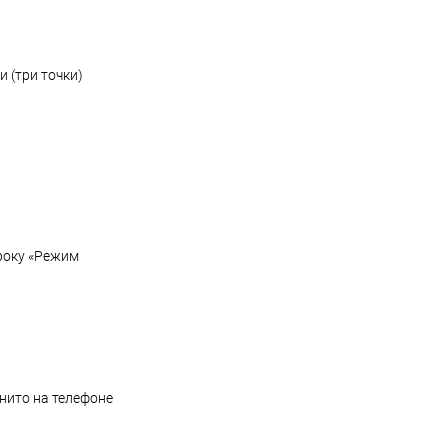
 (три точки)
троку «Режим
гнито на телефоне