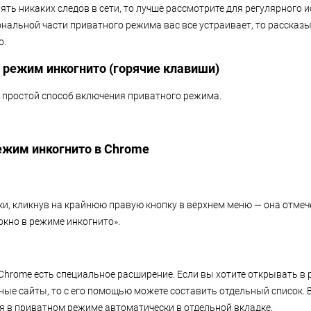
лять никаких следов в сети, то лучше рассмотрите для регулярного
ональной части приватного режима вас все устраивает, то рассказы
о.
 режим инкогнито (горячие клавиши)
простой способ включения приватного режима.
режим инкогнито в Chrome
ки, кликнув на крайнюю правую кнопку в верхнем меню — она отмеч
окно в режиме инкогнито».
 Chrome есть специальное расширение. Если вы хотите открывать в
ные сайты, то с его помощью можете составить отдельный список.
я в приватном режиме автоматически в отдельной вкладке.