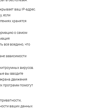
быть бесполезен.
крывает ваш IP-адрес.
, если
чтениях хранятся
ормацию о самом
рмация
ь все воедино, что
вне зависимости
хитроумных вирусов.
рые вы вводите
 экрана движения
их программ помогут
 приватности,
сности ваших данных