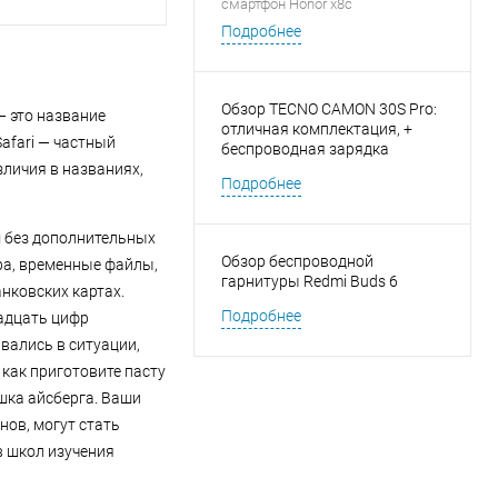
смартфон Honor x8c
Подробнее
Обзор TECNO CAMON 30S Pro:
— это название
отличная комплектация, +
Safari — частный
беспроводная зарядка
зличия в названиях,
Подробнее
 без дополнительных
Обзор беспроводной
ра, временные файлы,
гарнитуры Redmi Buds 6
нковских картах.
Подробнее
надцать цифр
вались в ситуации,
 как приготовите пасту
ушка айсберга. Ваши
нов, могут стать
в школ изучения