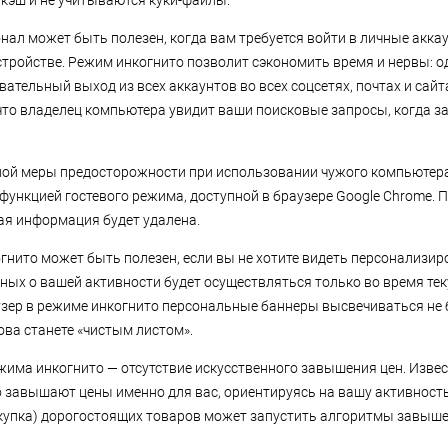
 кэш и не учитываются куки-файлы.
онал может быть полезен, когда вам требуется войти в личные акка
тройстве. Режим инкогнито позволит сэкономить время и нервы: од
ательный выход из всех аккаунтов во всех соцсетях, почтах и сайт
 что владелец компьютера увидит ваши поисковые запросы, когда 
ной меры предосторожности при использовании чужого компьютер
функцией гостевого режима, доступной в браузере Google Chrome. 
ая информация будет удалена.
гнито может быть полезен, если вы не хотите видеть персонализи
нных о вашей активности будет осуществляться только во время тек
узер в режиме инкогнито персональные баннеры высвечиваться не б
ова станете «чистым листом».
жима инкогнито — отсутствие искусственного завышения цен. Извес
 завышают цены именно для вас, ориентируясь на вашу активность
окупка) дорогостоящих товаров может запустить алгоритмы завыше