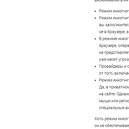
анонимными в инт
Режим инкогнит
Режим инкогнит
вы залогинитес
не в браузере, 
В режиме инко
браузере, опер
не представляе
уже несет угроз
Провайдеры и 
от того, включа
Режим инкогнит
Да, в приватно
на сайте. Одна
мыши или регис
специальные а
Хоть режим инког
он не обеспечива