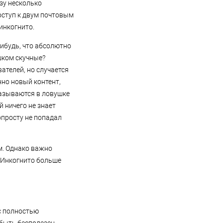
зу несколько
оступ к двум почтовым
инкогнито.
ибудь, что абсолютно
шком скучные?
ателей, но случается
нно новый контент,
казываются в ловушке
 ничего не знает
опросту не попадал
м. Однако важно
 Инкогнито больше
с полностью