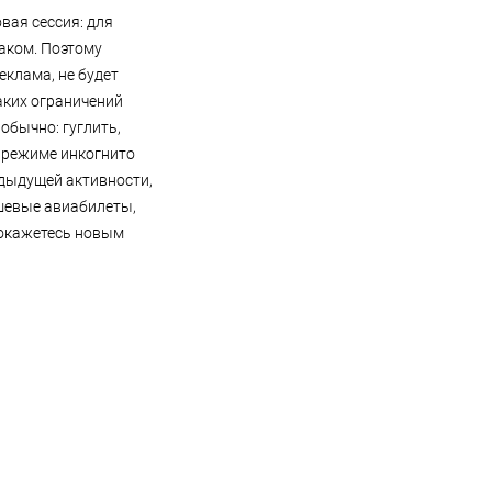
вая сессия: для
наком. Поэтому
еклама, не будет
аких ограничений
обычно: гуглить,
в режиме инкогнито
едыдущей активности,
ешевые авиабилеты,
 окажетесь новым