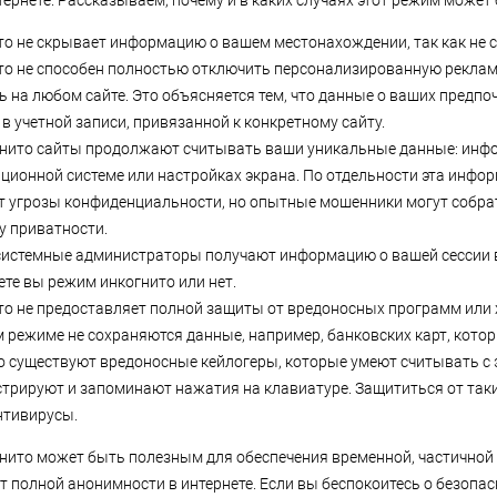
ернете. Рассказываем, почему и в каких случаях этот режим может 
о не скрывает информацию о вашем местонахождении, так как не с
о не способен полностью отключить персонализированную рекламу
ь на любом сайте. Это объясняется тем, что данные о ваших предпо
а в учетной записи, привязанной к конкретному сайту.
гнито сайты продолжают считывать ваши уникальные данные: инф
ационной системе или настройках экрана. По отдельности эта инфо
т угрозы конфиденциальности, но опытные мошенники могут собрат
у приватности.
системные администраторы получают информацию о вашей сессии 
ете вы режим инкогнито или нет.
о не предоставляет полной защиты от вредоносных программ или 
м режиме не сохраняются данные, например, банковских карт, кото
ко существуют вредоносные кейлогеры, которые умеют считывать с
трируют и запоминают нажатия на клавиатуре. Защититься от так
нтивирусы.
нито может быть полезным для обеспечения временной, частичной
ет полной анонимности в интернете. Если вы беспокоитесь о безопа