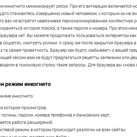
 инкогнито минимизирует риски. При его активации включается но
будто становитесь совершенно новый человеком, с которым он не з
то вас не встретит навязчивая персонализированная контекстная р
охраняться история поиска, а также пароли и номера. При этом ник
браузера нет. Вы можете продолжать пользоваться интернетом как 
в соцсетях, смотреть ролики. А сразу же после закрытия браузера 
аз та самая приватность. Браузер как будто «забывает» о вашей пр
ующей сессии вам не будут предлагаться рецепты запеканки или д
 вводили в поисковую строку такие запросы. Для браузера вы снова
ен режим инкогнито
жиме инкогнито:
я история просмотров;
 логины, пароли, номера телефонов и банковских карт;
ается работа расширений;
остевой режим, в котором происходит разлогин на всех сайтах;