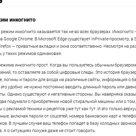
и конфиденциальность.
жим инкогнито
о режим инкогнито называется так не во всех браузерах. Инкогнито 
в Google Chrome. В Microsoft Edge существует InPrivate-просмотр, в 
 Firefox — приватные вкладки и окна соответственно. Несмотря на ра
 у таких режимов одинаковая.
ежима инкогнито прост. Когда вы пользуетесь обычным браузером
рений, то оставляете за собой цифровые следы. Это история браузе
е, логины и пароли для входа на различные сайты, информация о ба
 это удобно: не нужно постоянно вводить длинный пароль или две
рты. Однако существуют и негативные стороны. Вы наверняка оказы
едва подумали о приобретении новой стиральной машины или о том,
ы с рекламой техники и рецептов уже тут как тут. И это только верх
ые, включая пароли от соцсетей, номера банковских карт и телефо
ов. В лучшем случае ваш телефон попадет в базу холодных звонко
. А о ситуациях похуже даже не стоит говорить.