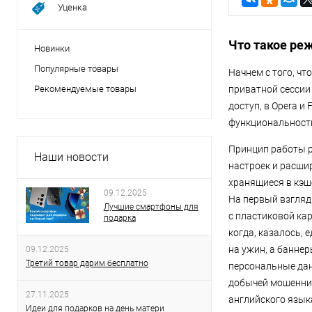
безопасность 
Уценка
Что такое ре
Новинки
Популярные товары
Начнем с того, чт
Рекомендуемые товары
приватной сессии 
доступ, в Opera и
функциональность
Принцип работы р
Наши новости
настроек и расши
хранящиеся в кэш
09.12.2025
На первый взгляд
Лучшие смартфоны для
с пластиковой ка
подарка
когда, казалось, 
на ужин, а баннер
09.12.2025
Третий товар дарим бесплатно
персональные данн
добычей мошенник
27.11.2025
английского языка
Идеи для подарков на день матери