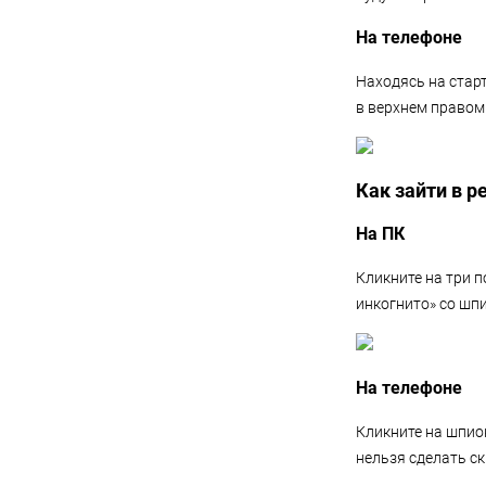
На телефоне
Находясь на старт
в верхнем правом
Как зайти в р
На ПК
Кликните на три п
инкогнито» со шп
На телефоне
Кликните на шпион
нельзя сделать с