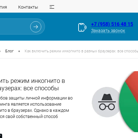
тия
Контакты
+7 (958) 516 48 15
Заказать звонок
•
•
Блог
Как включить режим инкогнито в разных браузерах: все способ
ить режим инкогнито в
узерах: все способы
обов защиты личной информации во
финга является использование
ито в браузерах. Однако в каждом
тся свой собственный способ
атной настройки. Разбираемся, как
еченным в сети, как открыть режим
йствительно ли он обеспечивает