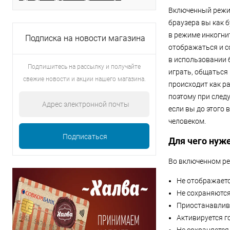
Включенный режим
браузера вы как 
в режиме инкогни
Подписка на новости магазина
отображаться и с
в использовании 
Подпишитесь на рассылку и получайте
играть, общаться 
свежие новости и акции нашего магазина.
происходит как р
поэтому при след
если вы до этого
человеком.
Для чего нуж
Во включенном ре
Не отображаетс
Не сохраняются
Приостанавлив
Активируется г