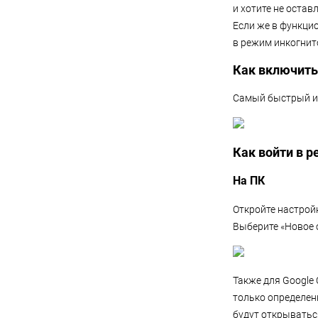
и хотите не остав
Если же в функци
в режим инкогнит
Как включить
Самый быстрый и 
Как войти в 
На ПК
Откройте настрой
Выберите «Новое 
Также для Google
только определен
будут открыватьс