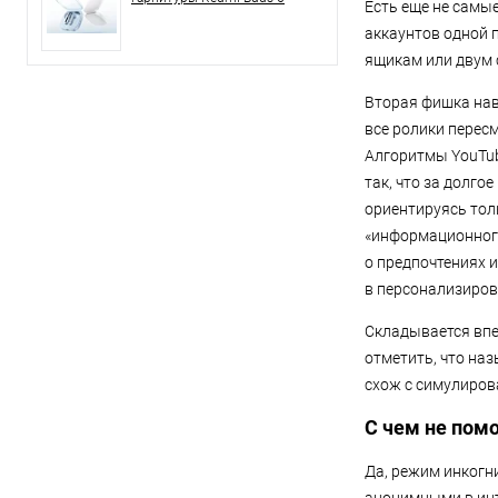
Есть еще не самы
аккаунтов одной 
ящикам или двум 
Вторая фишка нав
все ролики перес
Алгоритмы YouTub
так, что за долг
ориентируясь тол
«информационного
о предпочтениях 
в персонализиро
Складывается впе
отметить, что на
схож с симулиров
С чем не пом
Да, режим инкогн