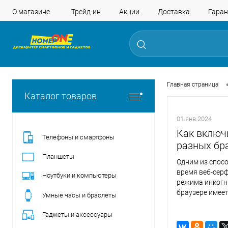
О магазине
Трейд-ин
Акции
Доставка
Гаран
Главная страница
Каталог товаров
01.янв.2024
Как включ
Телефоны и смартфоны
разных бра
Планшеты
Одним из спос
время веб-сер
Ноутбуки и компьютеры
режима инкогн
браузере имее
Умные часы и браслеты
активации прив
остаться незам
Гаджеты и аксессуары
инкогнито и де