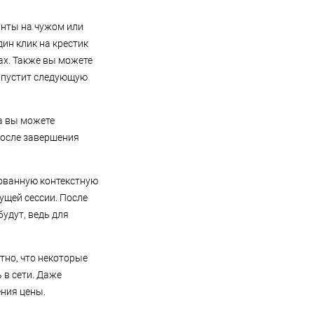
унты на чужом или
ин клик на крестик
ах. Также вы можете
запустит следующую
а вы можете
После завершения
рованную контекстную
ущей сессии. После
удут, ведь для
тно, что некоторые
 в сети. Даже
ния цены.