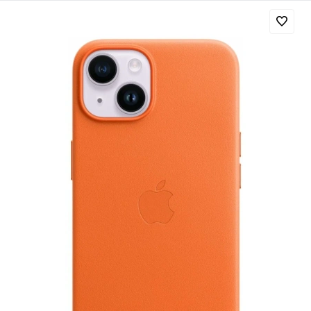
Добавляйте товары
в корзину
Оплачивайте сегодня только
25
% картой любого банка
Получайте товар
выбранный способом
Оставшиеся
75
% будут
списываться
с вашей карты
по
25
%
каждые 2 недели
Подробнее