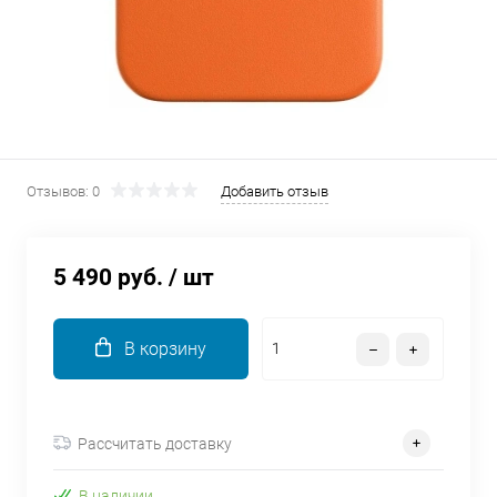
об оплате Плайтом
Остались вопросы?
25
8 800 302-02-51
plait.ru
Отзывов: 0
Добавить отзыв
раз в 2
недели
5 490 руб.
/ шт
В корзину
Рассчитать доставку
В наличии