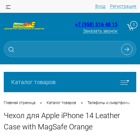
Вход
Регистрация
+7 (958) 516 48 15
0
Заказать звонок
Для клиентов всех банков
Разбейте
оплату
на части
без переплат
Каталог товаров
График платежей
•
•
•
Главная страница
Каталог товаров
Телефоны и смартфоны
Чехол для Apple iPhone 14 Leather
Сегодня
25
%
Case with MagSafe Orange