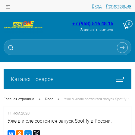
Вход
Регистрация
+7 (958) 516 48 15
0
Заказать звонок
Каталог товаров
•
•
Главная страница
Блог
Уже в июле состоится запуск Spotify в Ро
11.июл.2020
Уже в июле состоится запуск Spotify в России.