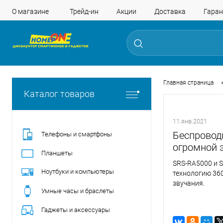
О магазине
Трейд-ин
Акции
Доставка
Гаран
Главная страница
Каталог товаров
11.янв.2021
Беспровод
Телефоны и смартфоны
огромной 
Планшеты
SRS-RA5000 и 
Ноутбуки и компьютеры
технологию 360
звучания.
Умные часы и браслеты
Гаджеты и аксессуары