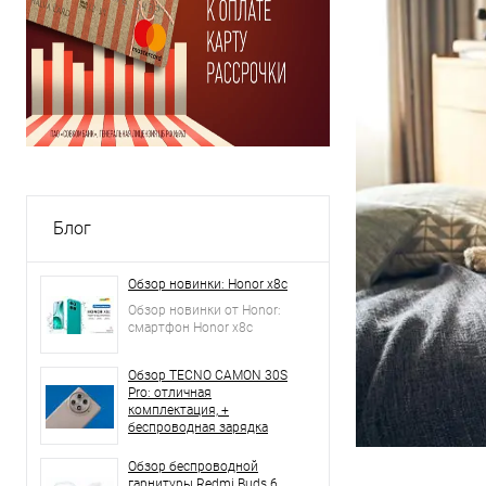
Блог
Обзор новинки: Honor x8c
Обзор новинки от Honor:
смартфон Honor x8c
Обзор TECNO CAMON 30S
Pro: отличная
комплектация, +
беспроводная зарядка
Обзор беспроводной
гарнитуры Redmi Buds 6