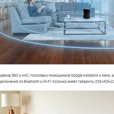
деков SBC и AAC, голосовых помощников Google Assistant и Alexa,
ключения по Bluetooth и Wi-Fi. Колонка имеет габариты 235×329×225