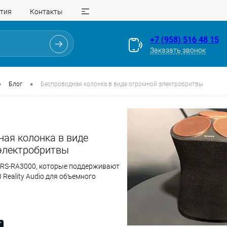
тия
Контакты
+7 (958) 516 48 15
Заказать звонок
•
•
Блог
Беспроводная колонка в виде огромной электробритвы
ная колонка в виде
электробритвы
SRS-RA3000, которые поддерживают
 Reality Audio для объемного