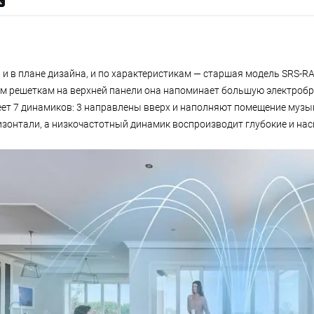
 и в плане дизайна, и по характеристикам — старшая модель SRS-R
 решеткам на верхней панели она напоминает большую электробр
еет 7 динамиков: 3 направлены вверх и наполняют помещение музык
изонтали, а низкочастотный динамик воспроизводит глубокие и на