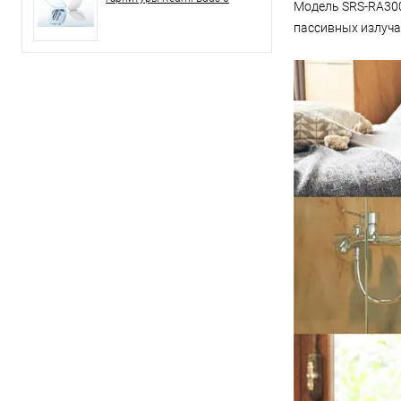
Модель SRS-RA300
пассивных излучат