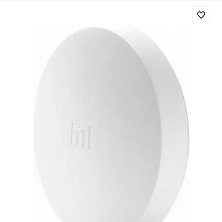
Добавляйте товары
в корзину
Оплачивайте сегодня только
25
% картой любого банка
Получайте товар
выбранный способом
Оставшиеся
75
% будут
списываться
с вашей карты
по
25
%
каждые 2 недели
Подробнее