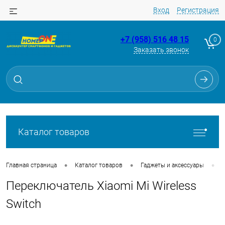
Вход
Регистрация
+7 (958) 516 48 15
0
Заказать звонок
Для клиентов всех банков
Разбейте
оплату
на части
без переплат
Каталог товаров
График платежей
•
•
•
Главная страница
Каталог товаров
Гаджеты и аксессуары
Переключатель Xiaomi Mi Wireless
Сегодня
25
%
Switch