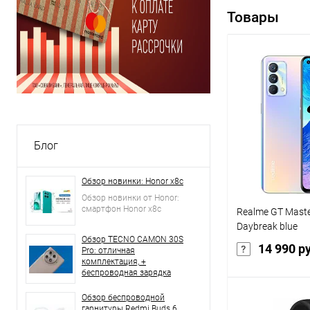
Товары
Блог
Обзор новинки: Honor x8c
Обзор новинки от Honor:
смартфон Honor x8c
Realme GT Maste
Daybreak blue
Обзор TECNO CAMON 30S
14 990 р
Pro: отличная
комплектация, +
беспроводная зарядка
Обзор беспроводной
В 
гарнитуры Redmi Buds 6