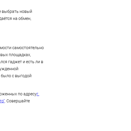
е выбрать новый
даётся на обмен,
имости самостоятельно
овых площадках,
лся гаджет и есть ли в
нужденной
о было с выгодой
оженных по адресу
г.
то"
. Совершайте