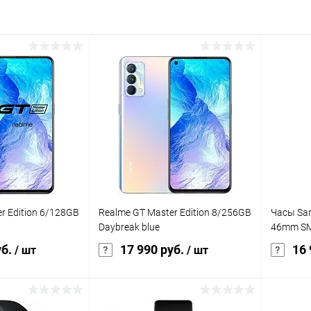
r Edition 6/128GB
Realme GT Master Edition 8/256GB
Часы Sa
Daybreak blue
46mm SM-
уб.
17 990 руб.
16 
/ шт
/ шт
корзину
В корзину