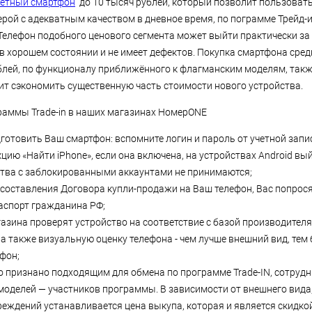
етный смартфон
до 10 тысяч рублей, который позволит пользовать
ерой с адекватным качеством в дневное время, по пограмме Трейд-
 Телефон подобного ценового сегмента может выйти практически за 
в хорошем состоянии и не имеет дефектов. Покупка смартфона сред
ублей, по функционалу приближённого к флагманским моделям, такж
ит сэкономить существенную часть стоимости нового устройства.
аммы Trade-in в наших магазинах НомерONE
готовить Ваш смартфон: вспомните логин и пароль от учетной запис
цию «Найти iPhone», если она включена, на устройствах Android вый
ства с заблокированными аккаунтами не принимаются;
 составления Договора купли-продажи на Ваш телефон, Вас попрос
аспорт гражданина РФ;
азина проверят устройство на соответствие с базой производителя 
, а также визуальную оценку телефона - чем лучше внешний вид, тем
фон;
о признано подходящим для обмена по программе Trade-IN, сотрудн
 моделей — участников программы. В зависимости от внешнего вида
реждений устанавливается цена выкупа, которая и является скидкой