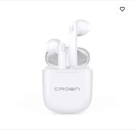
Добавляйте товары
в корзину
Оплачивайте сегодня только
25
% картой любого банка
Получайте товар
выбранный способом
Оставшиеся
75
% будут
списываться
с вашей карты
по
25
%
каждые 2 недели
Подробнее