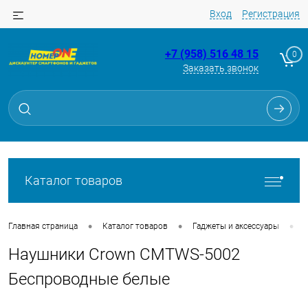
Вход
Регистрация
+7 (958) 516 48 15
0
Заказать звонок
Для клиентов всех банков
Разбейте
оплату
на части
без переплат
Каталог товаров
График платежей
•
•
•
Главная страница
Каталог товаров
Гаджеты и аксессуары
Наушники Crown CMTWS-5002
Сегодня
25
%
Беспроводные белые