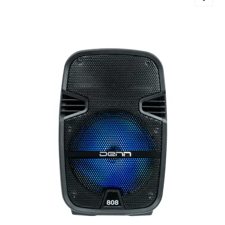
Добавляйте товары
в корзину
Оплачивайте сегодня только
25
% картой любого банка
Получайте товар
выбранный способом
Оставшиеся
75
% будут
списываться
с вашей карты
по
25
%
каждые 2 недели
Подробнее