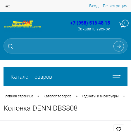
Вход
Регистрация
+7 (958) 516 48 15
0
Заказать звонок
Для клиентов всех банков
Разбейте
оплату
на части
без переплат
Каталог товаров
График платежей
•
•
•
Главная страница
Каталог товаров
Гаджеты и аксессуары
Колонка DENN DBS808
Сегодня
25
%