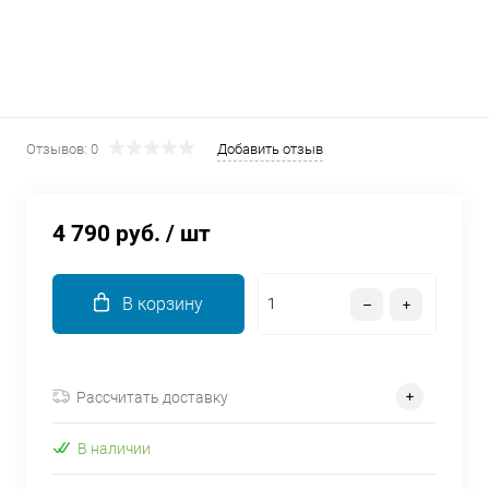
об оплате Плайтом
Остались вопросы?
25
Отзывов: 0
Добавить отзыв
8 800 302-02-51
plait.ru
раз в 2
недели
4 790 руб.
/ шт
В корзину
Рассчитать доставку
В наличии