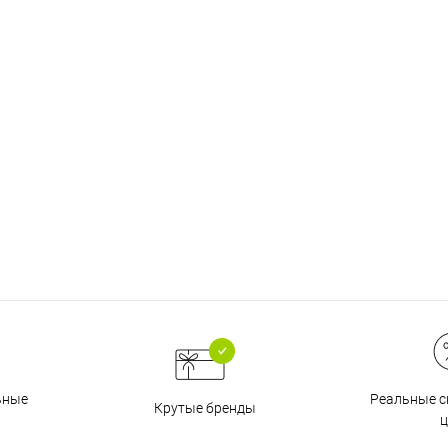
График платежей
Сегодня
25
%
Добавляйте товары
в корзину
Оплачивайте сегодня только
25
% картой любого банка
Реальные с
ьные
Крутые бренды
ц
Получайте товар
выбранный способом