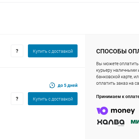
Оставшиеся
75
% будут
списываться
с вашей карты
по
25
%
каждые 2 недели
СПОСОБЫ ОП
Купить c доставкой
Подробнее
об оплате Плайтом
Вы можете оплатить
курьеру наличными 
банковской карте, и
оплатить заказ на с
до 5 дней
25
Принимаем к оплат
Купить c доставкой
раз в 2
Остались вопросы?
недели
8 800 302-02-51
plait.ru