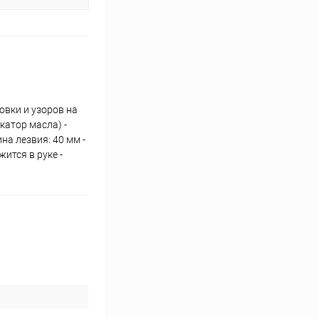
овки и узоров на
катор масла) -
на лезвия: 40 мм -
ится в руке -