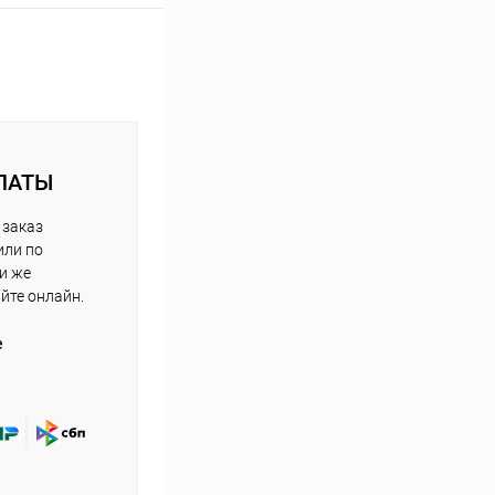
ЛАТЫ
 заказ
или по
ли же
айте онлайн.
е