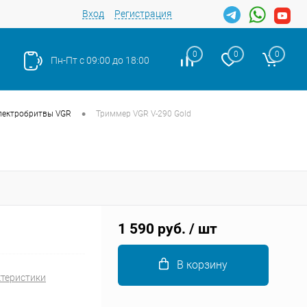
Вход
Регистрация
0
0
0
Пн-Пт с 09:00 до 18:00
•
лектробритвы VGR
Триммер VGR V-290 Gold
Закрыть
1 590 руб.
/ шт
В корзину
ктеристики