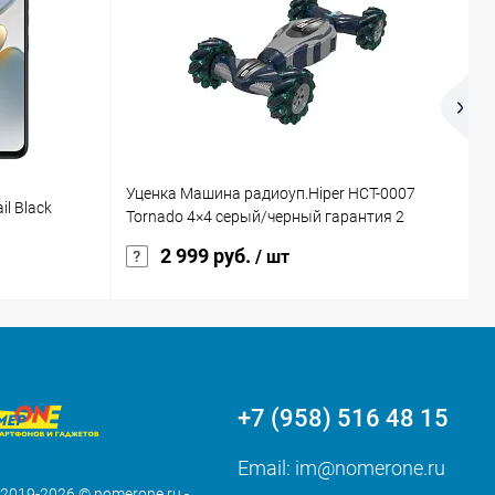
Уценка Машина радиоуп.Hiper HCT-0007
Н
il Black
Tornado 4×4 серый/черный гарантия 2
s
недели
2 999 руб.
/ шт
+7 (958) 516 48 15
Email:
im@nomerone.ru
 2019-2026 © nomerone.ru -