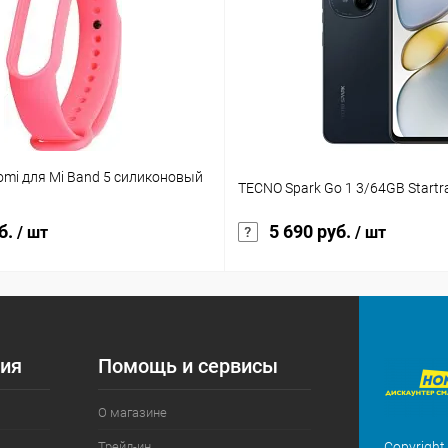
omi для Mi Band 5 силиконовый
TECNO Spark Go 1 3/64GB Startra
б.
5 690 руб.
/ шт
/ шт
ия
Помощь и сервисы
О магазине
Трейд-ин
Copyright