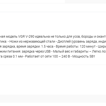
я модель VGR V-290 идеальна не только для усов, бороды и окант
ика: - Hожи из нержавеющей стали - Дисплей (уровень заряда, инди
зарядка, время зарядки: 1.5 часа - Время работы: 120 минут - Шири
раз в 2 недели
жим питания: зарядка через USB - Малый вес и габариты – Легко лож
реза 0.1 мм - Работает от сети 100 – 240 В - Мощность 5Вт