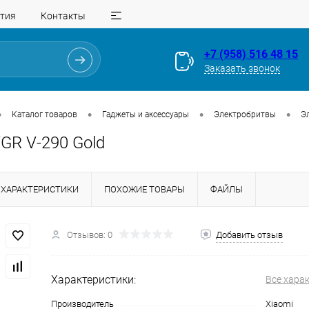
тия
Контакты
+7 (958) 516 48 15
Заказать звонок
•
•
•
•
Каталог товаров
Гаджеты и аксессуары
Электробритвы
Э
GR V-290 Gold
ХАРАКТЕРИСТИКИ
ПОХОЖИЕ ТОВАРЫ
ФАЙЛЫ
Для клиентов всех банков
Отзывов: 0
Добавить отзыв
Разбейте
оплату
Характеристики:
Все хара
на части
без переплат
Производитель
Xiaomi