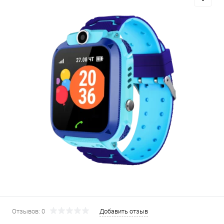
Добавляйте товары
в корзину
Оплачивайте сегодня только
25
% картой любого банка
Получайте товар
выбранный способом
Оставшиеся
75
% будут
списываться
с вашей карты
по
25
%
каждые 2 недели
Отзывов: 0
Добавить отзыв
Подробнее