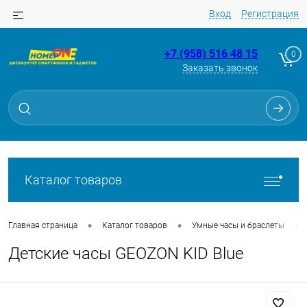
Вход
Регистрация
+7 (958) 516 48 15
0
Заказать звонок
Для клиентов всех банков
Разбейте
оплату
на части
без переплат
Каталог товаров
График платежей
•
•
•
Главная страница
Каталог товаров
Умные часы и браслеты
Детские часы GEOZON KID Blue
Сегодня
25
%