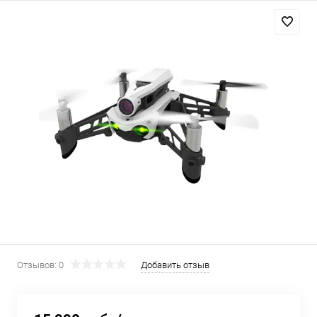
Добавляйте товары
в корзину
Оплачивайте сегодня только
25
% картой любого банка
Получайте товар
выбранный способом
Оставшиеся
75
% будут
списываться
с вашей карты
по
25
%
каждые 2 недели
Отзывов: 0
Добавить отзыв
Подробнее