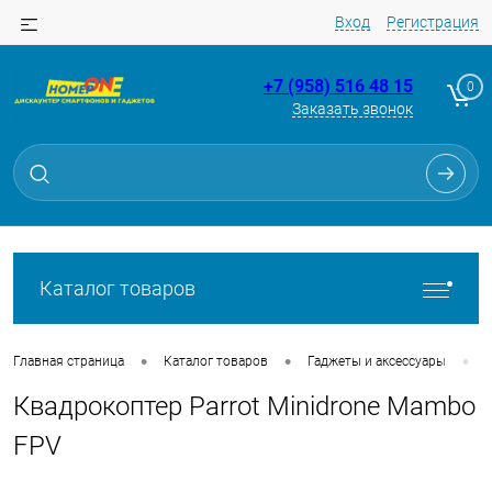
Вход
Регистрация
+7 (958) 516 48 15
0
Заказать звонок
Для клиентов всех банков
Разбейте
оплату
на части
без переплат
Каталог товаров
График платежей
•
•
•
Главная страница
Каталог товаров
Гаджеты и аксессуары
Квадрокоптер Parrot Minidrone Mambo
Сегодня
25
%
FPV