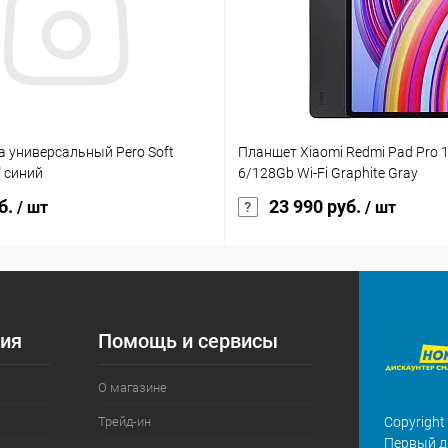
а универсальный Pero Soft
Планшет Xiaomi Redmi Pad Pro 12
" синий
6/128Gb Wi-Fi Graphite Gray
б.
23 990 руб.
/ шт
/ шт
ия
Помощь и сервисы
О магазине
Трейд-ин
Copyright
Первый д