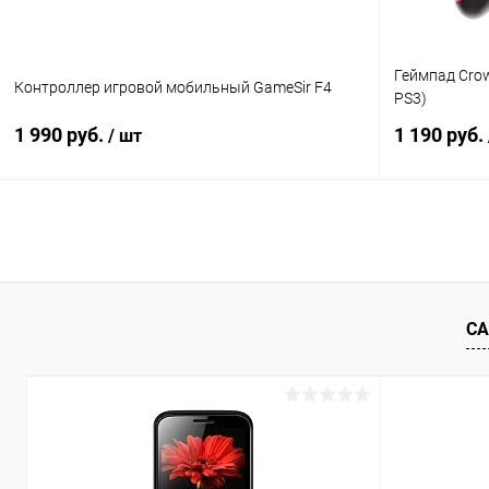
Геймпад Cro
Контроллер игровой мобильный GameSir F4
PS3)
1 990 руб.
1 190 руб.
/ шт
В корзину
К сравнению
В избранное
В наличии
В избранн
СА