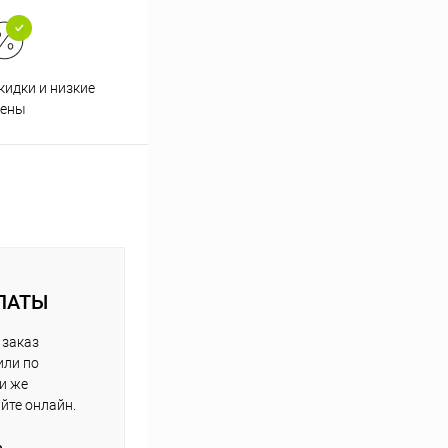
кидки и низкие
ены
ЛАТЫ
 заказ
или по
ли же
айте онлайн.