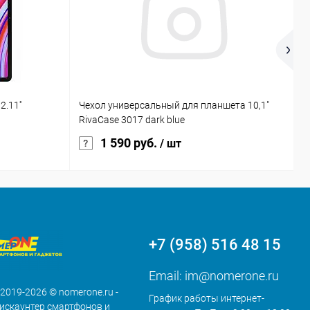
.11''
Чехол универсальный для планшета 10,1"
В
RivaCase 3017 dark blue
1 590 руб.
/ шт
+7 (958) 516 48 15
Email:
im@nomerone.ru
 2019-2026 © nomerone.ru -
График работы интернет-
искаунтер смартфонов и