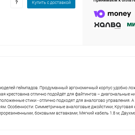
Принимаем к оплат
Купить c доставкой
раз в 2 недели
оделей геймпадов. Продуманный эргономичный корпус удобно ложи
ая крестовина отлично подойдёт для файтингов – диагональные 
оложенные стики - отлично подходят для аналогово управления. А
м. Особенности: Симметричные аналоговые джойстики; Круговая к
рорезиненными, боковыми вставками; Мягкий кабель 1.8 м; Двухм