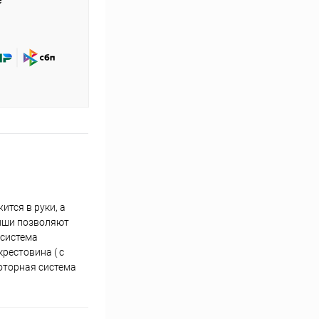
е
тся в руки, а
ниши позволяют
 система
рестовина ( с
оторная система