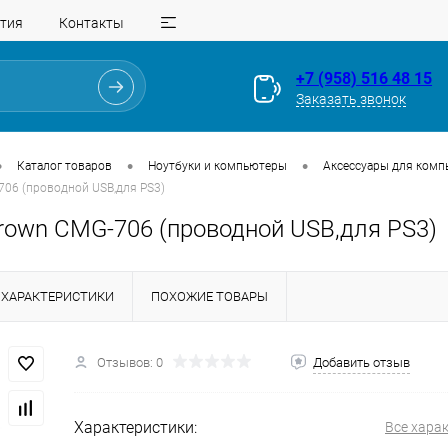
тия
Контакты
+7 (958) 516 48 15
Заказать звонок
•
•
•
Каталог товаров
Ноутбуки и компьютеры
Аксессуары для комп
706 (проводной USB,для PS3)
rown CMG-706 (проводной USB,для PS3)
ХАРАКТЕРИСТИКИ
ПОХОЖИЕ ТОВАРЫ
Для клиентов всех банков
Отзывов: 0
Добавить отзыв
Разбейте
оплату
на части
без переплат
Характеристики:
Все хара