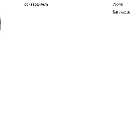
Производитель
Crown
Загрузить
График платежей
Сегодня
25
%
Добавляйте товары
в корзину
Оплачивайте сегодня только
25
% картой любого банка
Получайте товар
выбранный способом