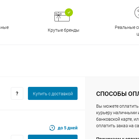
Оставшиеся
75
% будут
списываться
Реальные с
ьные
с вашей карты
по
25
%
каждые 2 недели
Крутые бренды
ц
Подробнее
об оплате Плайтом
СПОСОБЫ ОП
Купить c доставкой
25
раз в 2
Вы можете оплатить
Остались вопросы?
недели
курьеру наличными 
8 800 302-02-51
банковской карте, и
оплатить заказ на с
до 5 дней
plait.ru