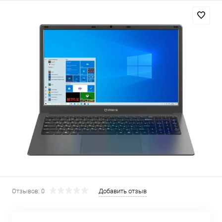
Добавляйте товары
в корзину
Оплачивайте сегодня только
25
% картой любого банка
Получайте товар
выбранный способом
Оставшиеся
75
% будут
списываться
с вашей карты
по
25
%
каждые 2 недели
Отзывов: 0
Добавить отзыв
Подробнее