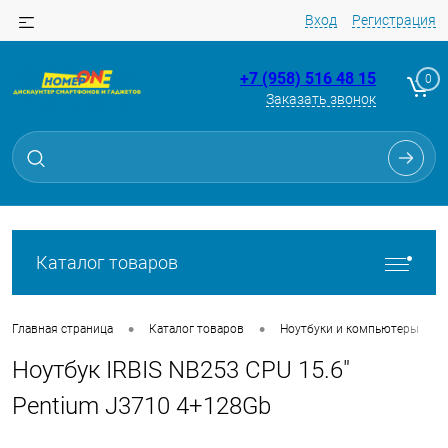
Вход
Регистрация
+7 (958) 516 48 15
0
Заказать звонок
Для клиентов всех банков
Разбейте
оплату
на части
без переплат
Каталог товаров
График платежей
•
•
•
Главная страница
Каталог товаров
Ноутбуки и компьютеры
Ноутбук IRBIS NB253 CPU 15.6"
Сегодня
25
%
Pentium J3710 4+128Gb