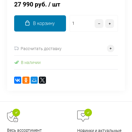
27 990 руб.
/ шт
об оплате Плайтом
В корзину
Остались вопросы?
25
8 800 302-02-51
Рассчитать доставку
plait.ru
раз в 2
недели
В наличии
Весь ассортимент
Новинки и актуальные