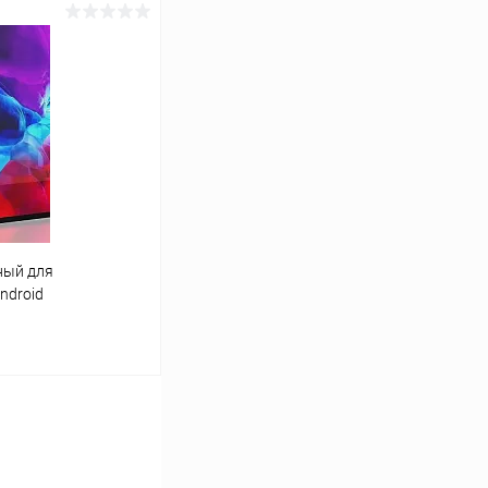
ину
К сравнению
В наличии
ный для
ndroid
ину
К сравнению