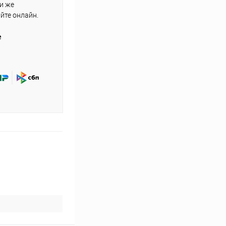
ли же
айте онлайн.
е