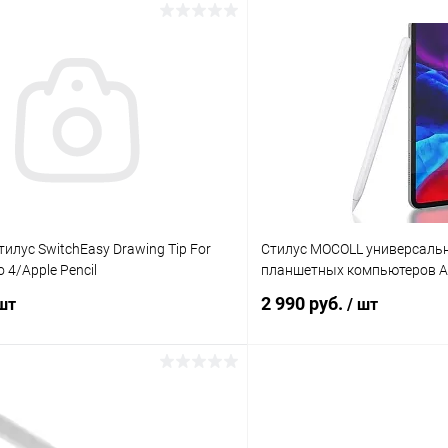
В корзину
В корз
К сравнению
ое
В наличии
В избранное
тилус SwitchEasy Drawing Tip For
Стилус MOCOLL универсаль
o 4/Apple Pencil
планшетных компьютеров A
2 990 руб.
 шт
/ шт
В корзину
В корз
К сравнению