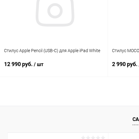
В избранное
В наличии
В избранн
Стилус Apple Pencil (USB-C) для Apple iPad White
Стилус MOCOL
12 990 руб.
2 990 руб.
/ шт
В корзину
К сравнению
В избранное
В наличии
В избранн
СА