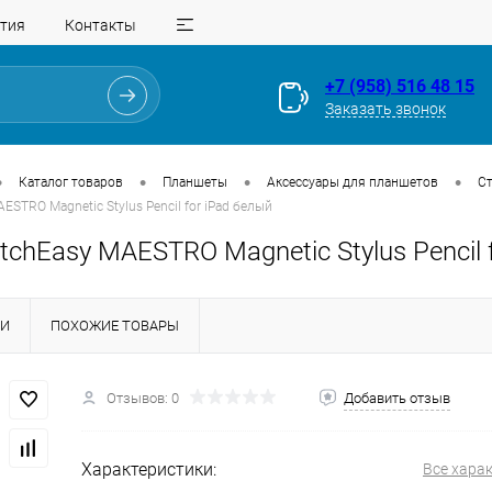
тия
Контакты
+7 (958) 516 48 15
Заказать звонок
•
•
•
•
Каталог товаров
Планшеты
Аксессуары для планшетов
С
ESTRO Magnetic Stylus Pencil for iPad белый
tchEasy MAESTRO Magnetic Stylus Pencil 
КИ
ПОХОЖИЕ ТОВАРЫ
Для клиентов всех банков
Отзывов: 0
Добавить отзыв
Разбейте
оплату
на части
без переплат
Характеристики:
Все хара