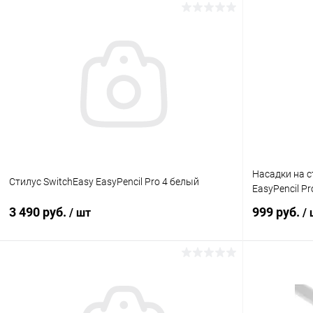
В корзину
К сравнению
В избранное
Под заказ
В избранн
Насадки на с
Стилус SwitchEasy EasyPencil Pro 4 белый
EasyPencil Pr
3 490 руб.
999 руб.
/ шт
/
В корзину
К сравнению