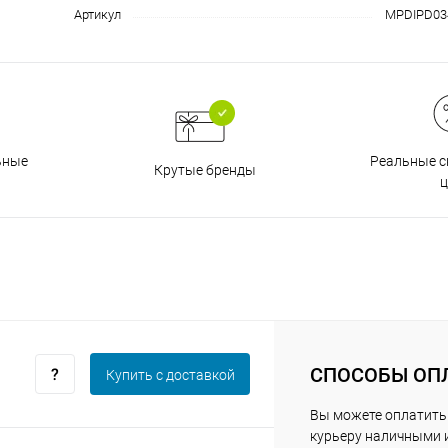
Артикул
MPDIPD0
График платежей
Сегодня
25
%
Реальные с
ьные
Крутые бренды
ц
Добавляйте товары
в корзину
Оплачивайте сегодня только
25
% картой любого банка
СПОСОБЫ ОП
Купить c доставкой
Вы можете оплатить
курьеру наличными 
Получайте товар
выбранный способом