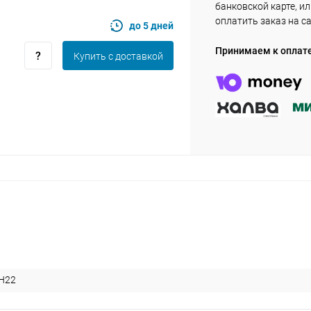
банковской карте, и
оплатить заказ на с
до 5 дней
Оставшиеся
75
% будут
списываться
Принимаем к оплат
Купить c доставкой
с вашей карты
по
25
%
каждые 2 недели
Подробнее
об оплате Плайтом
25
раз в 2
Остались вопросы?
недели
8 800 302-02-51
H22
plait.ru