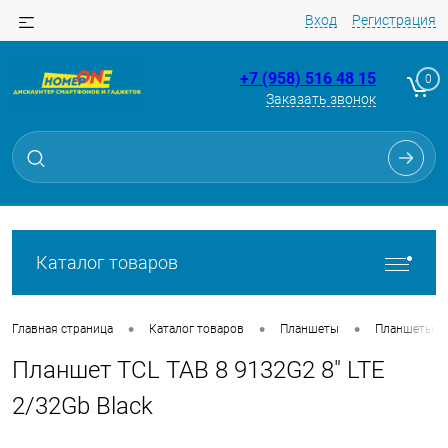
Вход
Регистрация
+7 (958) 516 48 15
0
Заказать звонок
Для клиентов всех банков
Разбейте
оплату
на части
без переплат
Каталог товаров
График платежей
•
•
•
Главная страница
Каталог товаров
Планшеты
Планшеты
Планшет TCL TAB 8 9132G2 8" LTE
Сегодня
25
%
2/32Gb Black