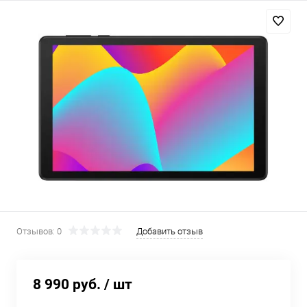
Добавляйте товары
в корзину
Оплачивайте сегодня только
25
% картой любого банка
Получайте товар
выбранный способом
Оставшиеся
75
% будут
списываться
с вашей карты
Отзывов: 0
Добавить отзыв
по
25
%
каждые 2 недели
8 990 руб.
/ шт
Подробнее