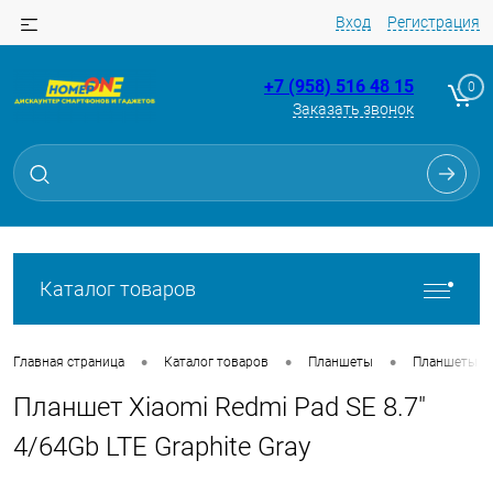
Вход
Регистрация
+7 (958) 516 48 15
0
Заказать звонок
Для клиентов всех банков
Разбейте
оплату
на части
без переплат
Каталог товаров
График платежей
•
•
•
Главная страница
Каталог товаров
Планшеты
Планшеты
Планшет Xiaomi Redmi Pad SE 8.7"
Сегодня
25
%
4/64Gb LTE Graphite Gray