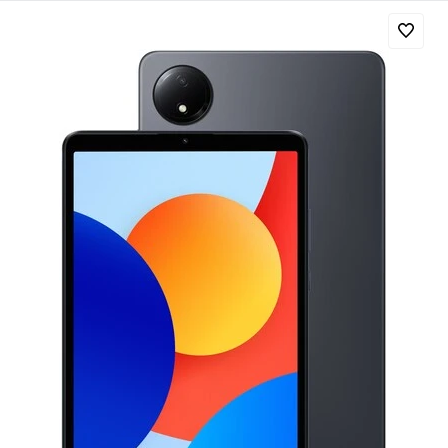
Добавляйте товары
в корзину
Оплачивайте сегодня только
25
% картой любого банка
Получайте товар
выбранный способом
Оставшиеся
75
% будут
списываться
с вашей карты
по
25
%
каждые 2 недели
Подробнее