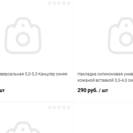
В корзину
В корз
К сравнению
ое
Под заказ
В избранное
версальная 5,0-5,3 Канцлер синяя
Накладка силиконовая унив
кожаной вставкой 3,5-4,0 с
290 руб.
 шт
/ шт
В корзину
В корз
К сравнению