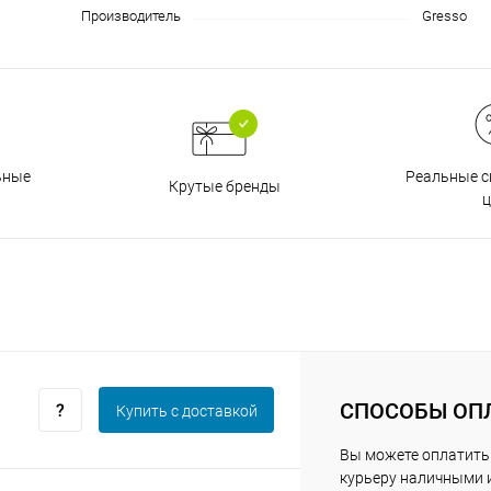
Производитель
Gresso
График платежей
Сегодня
25
%
Реальные с
ьные
Крутые бренды
ц
Добавляйте товары
в корзину
Оплачивайте сегодня только
25
% картой любого банка
СПОСОБЫ ОП
Купить c доставкой
Вы можете оплатить
курьеру наличными 
Получайте товар
выбранный способом