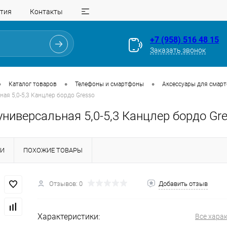
тия
Контакты
+7 (958) 516 48 15
Заказать звонок
•
•
•
Каталог товаров
Телефоны и смартфоны
Аксессуары для смар
ная 5,0-5,3 Канцлер бордо Gresso
ниверсальная 5,0-5,3 Канцлер бордо Gr
КИ
ПОХОЖИЕ ТОВАРЫ
Для клиентов всех банков
Отзывов: 0
Добавить отзыв
Разбейте
оплату
на части
без переплат
Характеристики:
Все хара