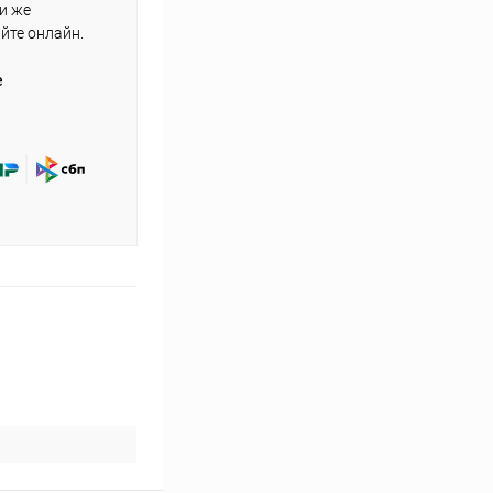
ли же
айте онлайн.
е