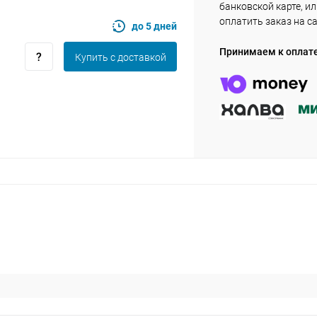
банковской карте, и
оплатить заказ на с
до 5 дней
Оставшиеся
75
% будут
списываться
Принимаем к оплат
Купить c доставкой
с вашей карты
по
25
%
каждые 2 недели
Подробнее
об оплате Плайтом
25
раз в 2
Остались вопросы?
недели
8 800 302-02-51
plait.ru