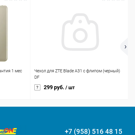
антия 1 мес
Чехол для ZTE Blade A31 с флипом (черный)
Н
DF
п
299 руб.
/ шт
+7 (958) 516 48 15