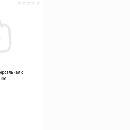
ину
К сравнению
В наличии
ерсальная с
иняя
ину
К сравнению