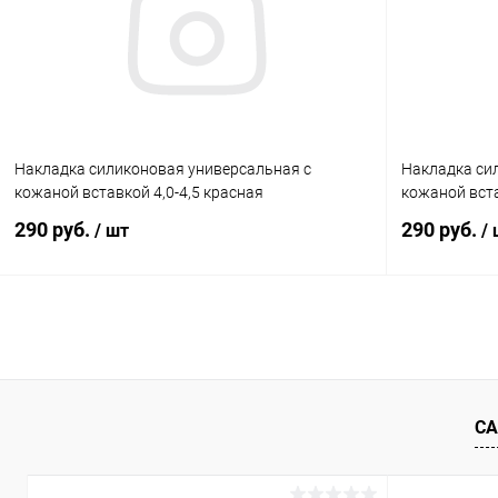
В избранное
Под заказ
В избранн
Накладка силиконовая универсальная с
Накладка си
кожаной вставкой 4,0-4,5 красная
кожаной вста
290 руб.
290 руб.
/ шт
/
В корзину
К сравнению
В избранное
Под заказ
В избранн
СА