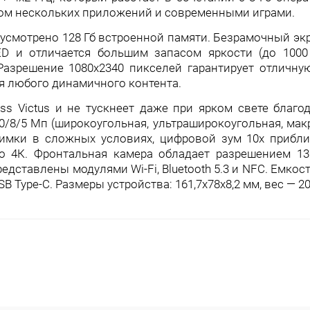
ком нескольких приложений и современными играми.
усмотрено 128 Гб встроенной памяти. Безрамочный эк
D и отличается большим запасом яркости (до 1000
Разрешение 1080x2340 пикселей гарантирует отличну
ия любого динамичного контента.
ass Victus и не тускнеет даже при ярком свете благо
50/8/5 Мп (широкоугольная, ультраширокоугольная, мак
имки в сложных условиях, цифровой зум 10х прибл
до 4К. Фронтальная камера обладает разрешением 1
едставлены модулями Wi-Fi, Bluetooth 5.3 и NFC. Емкос
 Type-C. Размеры устройства: 161,7x78x8,2 мм, вес — 20