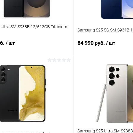
Ultra SM-S938B 12/512GB Titanium
Samsung S25 5G SM-S931B 
уб.
84 990 руб.
/ шт
/ шт
В корзину
В корз
К сравнению
ое
В наличии
В избранное
Samsung S25 Ultra SM-S938B