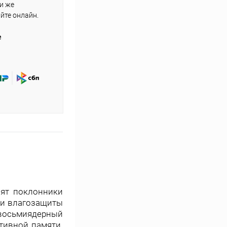
ли же
айте онлайн.
е
нят поклонники
- и влагозащиты
 восьмиядерный
ативной памяти.