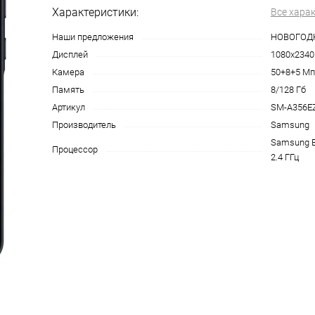
Характеристики:
Все хара
на части
без переплат
Наши предложения
НОВОГОД
Дисплей
1080x2340
Камера
50+8+5 Мп
График платежей
Память
8/128 Гб
Артикул
SM-A356E
Сегодня
Производитель
Samsung
25
%
Samsung E
Процессор
2.4 ГГц
Добавляйте товары
в корзину
Оплачивайте сегодня только
25
% картой любого банка