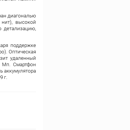
ран диагональю
 нит), высокой
ю детализацию,
даря поддержке
ро). Оптическая
изит удаленный
3 Мп. Смартфон
ть аккумулятора
9 г.