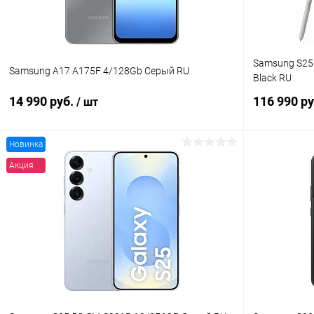
Samsung S25 
Samsung A17 A175F 4/128Gb Серый RU
Black RU
14 990 руб.
116 990 р
/ шт
Новинка
В корзину
Акция
К сравнению
В избранное
В наличии
В избранн