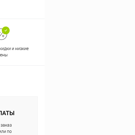
кидки и низкие
ены
ЛАТЫ
 заказ
или по