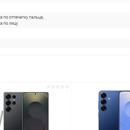
а по отпечатку пальца,
а по лицу