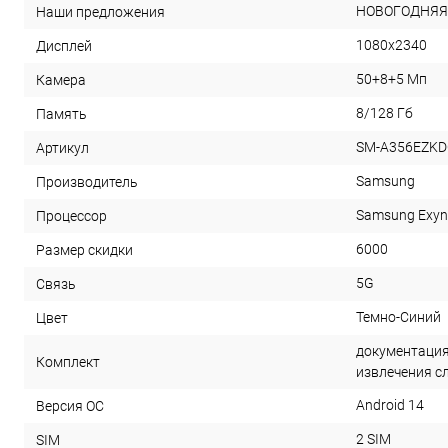
НОВОГОДНЯЯ
Наши предложения
1080x2340
Дисплей
50+8+5 Мп
Камера
8/128 Гб
Память
SM-A356EZK
Артикул
Samsung
Производитель
Samsung Exyno
Процессор
6000
Размер скидки
5G
Связь
Темно-Синий
Цвет
документация,
Комплект
извлечения с
Android 14
Версия ОС
2 SIM
SIM