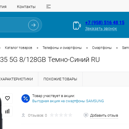
тия
Контакты
+7 (958) 516 48 15
Заказать звонок
•
•
•
•
Каталог товаров
Телефоны и смартфоны
Смартфоны
Sam
35 5G 8/128GB Темно-Синий RU
ХАРАКТЕРИСТИКИ
ПОХОЖИЕ ТОВАРЫ
Товар участвует в акции:
Выгодная акция на смартфоны SAMSUNG
Для клиентов всех банков
Отзывов: 0
Добавить отзыв
Разбейте
оплату