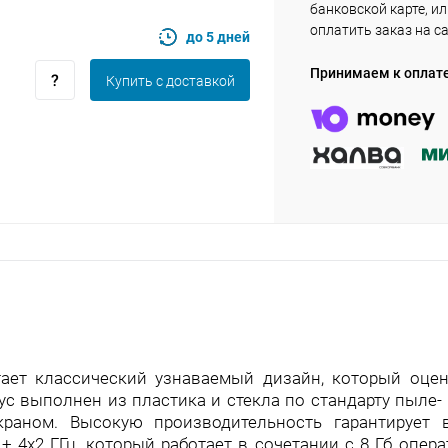
банковской карте, и
plait.ru
оплатить заказ на с
до 5 дней
Принимаем к оплат
Купить c доставкой
раз в 2 недели
етает классический узнаваемый дизайн, который оце
ус выполнен из пластика и стекла по стандарту пыле
экраном. Высокую производительность гарантирует
 + 4x2 ГГц, который работает в сочетании с 8 Гб опер