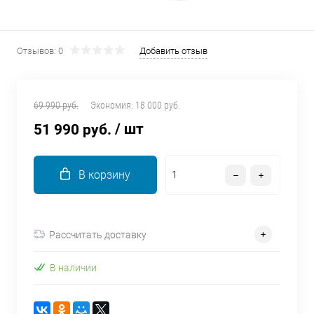
об оплате Плайтом
Отзывов: 0
Добавить отзыв
Остались вопросы?
25
8 800 302-02-51
69 990 руб.
Экономия:
18 000 руб.
plait.ru
раз в 2
/ шт
51 990 руб.
недели
В корзину
Рассчитать доставку
В наличии