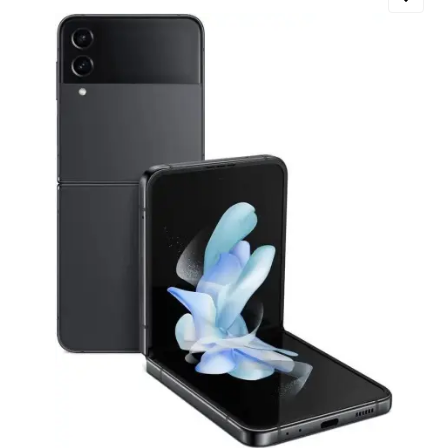
Добавляйте товары
в корзину
Оплачивайте сегодня только
25
% картой любого банка
Получайте товар
выбранный способом
Оставшиеся
75
% будут
списываться
с вашей карты
по
25
%
каждые 2 недели
Подробнее