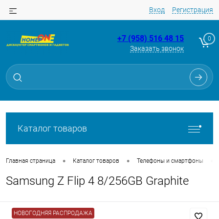
Вход
Регистрация
+7 (958) 516 48 15
0
Заказать звонок
Для клиентов всех банков
Разбейте
оплату
на части
без переплат
Каталог товаров
График платежей
•
•
•
Главная страница
Каталог товаров
Телефоны и смартфоны
Samsung Z Flip 4 8/256GB Graphite
Сегодня
25
%
НОВОГОДНЯЯ РАСПРОДАЖА