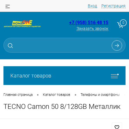
Вход
Регистрация
+7 (958) 516 48 15
0
Заказать звонок
Для клиентов всех банков
Разбейте
оплату
на части
без переплат
Каталог товаров
График платежей
•
•
•
Главная страница
Каталог товаров
Телефоны и смартфоны
TECNO Camon 50 8/128GB Металлик
Сегодня
25
%