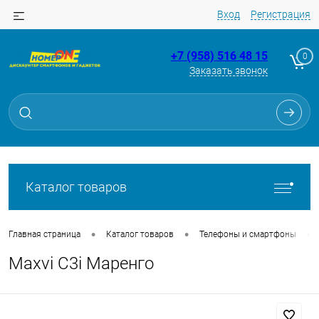
Вход
Регистрация
+7 (958) 516 48 15
0
Заказать звонок
Для клиентов всех банков
Разбейте
оплату
на части
без переплат
Каталог товаров
График платежей
•
•
•
Главная страница
Каталог товаров
Телефоны и смартфоны
Maxvi C3i Маренго
Сегодня
25
%