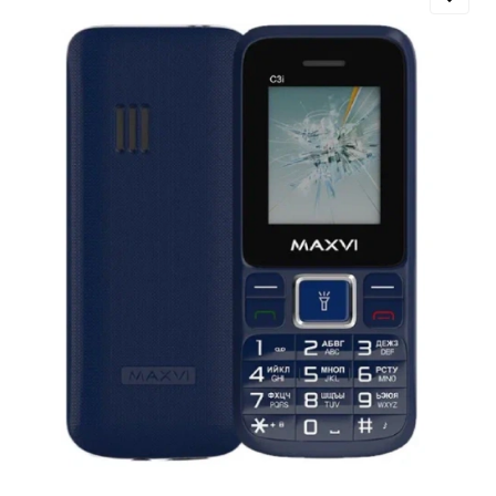
Добавляйте товары
в корзину
Оплачивайте сегодня только
25
% картой любого банка
Получайте товар
выбранный способом
Оставшиеся
75
% будут
списываться
с вашей карты
по
25
%
каждые 2 недели
Подробнее