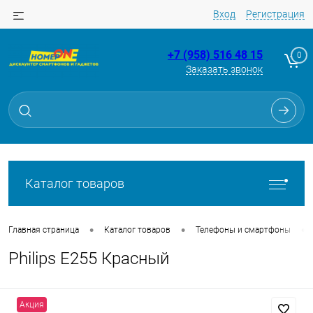
Вход
Регистрация
+7 (958) 516 48 15
0
Заказать звонок
Для клиентов всех банков
Разбейте
оплату
на части
без переплат
Каталог товаров
График платежей
•
•
•
Главная страница
Каталог товаров
Телефоны и смартфоны
Philips E255 Красный
Сегодня
25
%
Акция