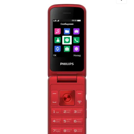
Добавляйте товары
в корзину
Оплачивайте сегодня только
25
% картой любого банка
Получайте товар
выбранный способом
Оставшиеся
75
% будут
списываться
с вашей карты
по
25
%
каждые 2 недели
Подробнее