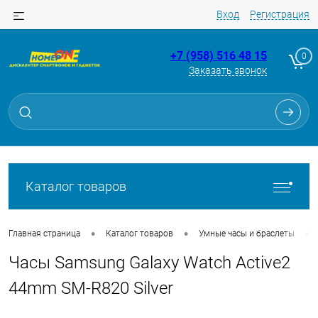
Вход
Регистрация
+7 (958) 516 48 15
0
Заказать звонок
Для клиентов всех банков
Разбейте
оплату
на части
без переплат
Каталог товаров
График платежей
•
•
•
Главная страница
Каталог товаров
Умные часы и браслеты
Часы Samsung Galaxy Watch Active2
Сегодня
25
%
44mm SM-R820 Silver