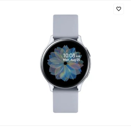
Добавляйте товары
в корзину
Оплачивайте сегодня только
25
% картой любого банка
Получайте товар
выбранный способом
Оставшиеся
75
% будут
списываться
с вашей карты
по
25
%
каждые 2 недели
Подробнее