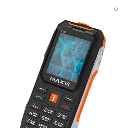
Добавляйте товары
в корзину
Оплачивайте сегодня только
25
% картой любого банка
Получайте товар
выбранный способом
Оставшиеся
75
% будут
списываться
с вашей карты
по
25
%
каждые 2 недели
Подробнее