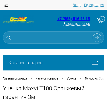
Вход
Регистрация
+7 (958) 516 48 15
0
Заказать звонок
Для клиентов всех банков
Разбейте
оплату
на части
без переплат
Каталог товаров
График платежей
•
•
•
Главная страница
Каталог товаров
Уценка
Телефоны Уценк
Уценка Maxvi T100 Оранжевый
Сегодня
25
%
гарантия 3м