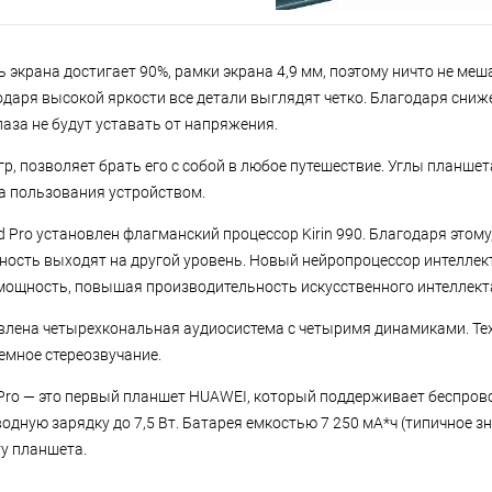
 экрана достигает 90%, рамки экрана 4,9 мм, поэтому ничто не ме
годаря высокой яркости все детали выглядят четко. Благодаря сни
лаза не будут уставать от напряжения.
р, позволяет брать его с собой в любое путешествие. Углы планшет
а пользования устройством.
 Pro установлен флагманский процессор Kirin 990. Благодаря этом
ность выходят на другой уровень. Новый нейропроцессор интеллек
ощность, повышая производительность искусственного интеллект
влена четырехкональная аудиосистема с четыримя динамиками. Техн
емное стереозвучание.
ro — это первый планшет HUAWEI, который поддерживает беспрово
дную зарядку до 7,5 Вт. Батарея емкостью 7 250 мА*ч (типичное з
у планшета.