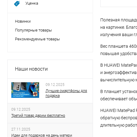
Уценка
Полезная площадь
Новинки
на картинке. Бла
Популярные товары
излучения ваши г
Рекомендуемые товары
Вес планшета 460г
повышая удобств
В HUAWEI MatePad
Наши новости
и энергоэффектив
вычислительную м
09.12.2025
Лучшие смартфоны для
В планшет устано
подарка
обеспечивает объ
09.12.2025
HUAWEI MatePad P
Третий товар дарим бесплатно
обратную беспрово
длительную работ
27.11.2025
Идеи для подарков на день матери