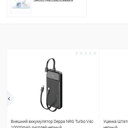
Внешний аккумулятор Deppa NRG Turbo V4c
Уценка Штат
10000mAh дисплей черный
черный