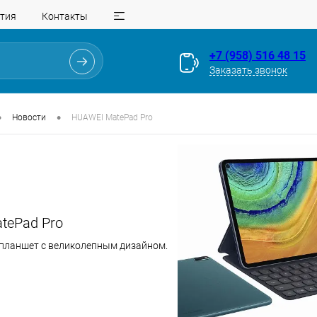
тия
Контакты
+7 (958) 516 48 15
Заказать звонок
•
•
Новости
HUAWEI MatePad Pro
tePad Pro
планшет с великолепным дизайном.