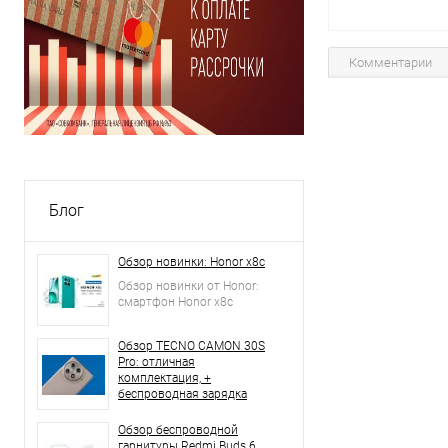
Комментарии
В 
В избранное
Блог
Обзор новинки: Honor x8c
Обзор новинки от Honor:
смартфон Honor x8c
Обзор TECNO CAMON 30S
Pro: отличная
комплектация, +
беспроводная зарядка
Обзор беспроводной
гарнитуры Redmi Buds 6