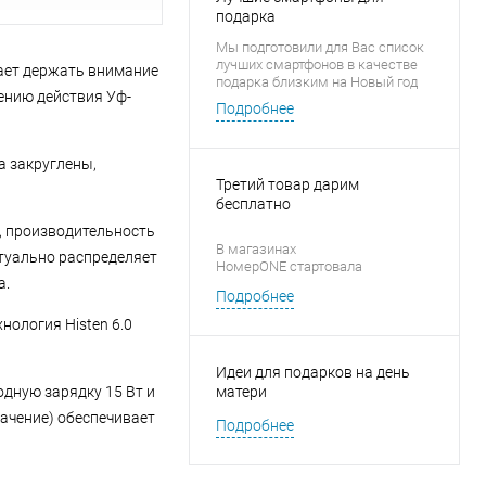
подарка
Мы подготовили для Вас список
лучших смартфонов в качестве
шает держать внимание
подарка близким на Новый год
жению действия Уф-
Подробнее
а закруглены,
Третий товар дарим
бесплатно
у, производительность
В магазинах
туально распределяет
НомерONE стартовала
а.
новогодняя акция «1 + 1 = 3» на
Подробнее
аксессуары для смартфонов
ология Histen 6.0
Идеи для подарков на день
дную зарядку 15 Вт и
матери
начение) обеспечивает
Подробнее