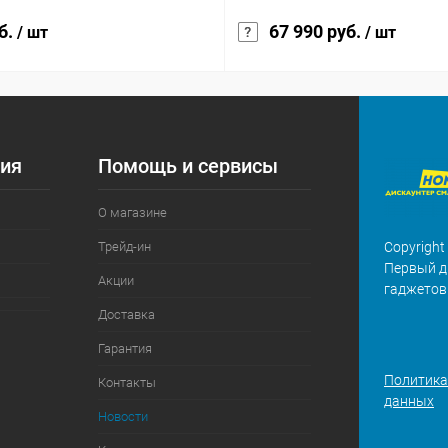
б.
67 990 руб.
/ шт
/ шт
ия
Помощь и сервисы
О магазине
Трейд-ин
Copyright
Первый д
Акции
гаджетов
Доставка
Гарантия
Политика
Контакты
данных
Новости