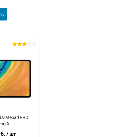
ску
i Matepad PRO
Серый
уб.
/ шт