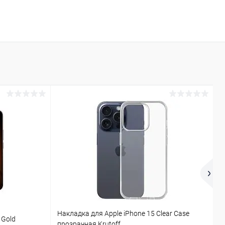
Накладка для Apple iPhone 15 Clear Case
У
 Gold
прозрачная Krutoff
E