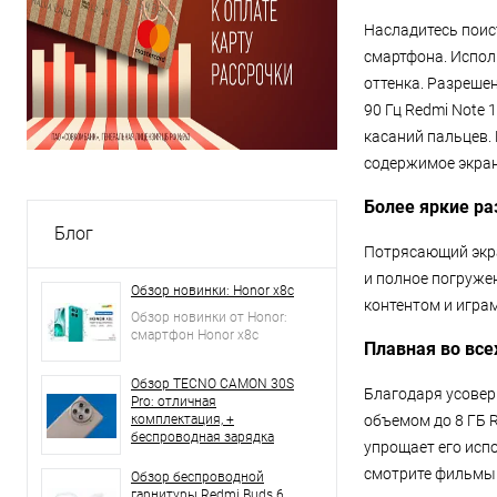
Насладитесь поис
смартфона. Испол
оттенка. Разрешен
90 Гц Redmi Note 
касаний пальцев. 
содержимое экран
Более яркие ра
Блог
Потрясающий экра
и полное погруже
Обзор новинки: Honor x8c
контентом и игра
Обзор новинки от Honor:
смартфон Honor x8c
Плавная во все
Обзор TECNO CAMON 30S
Благодаря усовер
Pro: отличная
комплектация, +
объемом до 8 ГБ 
беспроводная зарядка
упрощает его исп
смотрите фильмы 
Обзор беспроводной
гарнитуры Redmi Buds 6