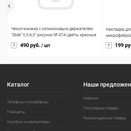
Чехол-книжка с силиконовым держателем
Накладка для
"Slide" 5,5-6,0" рисунок № 474 Цветы красные
микрофиброй
на бежевом
490 руб.
199 ру
/ шт
Каталог
Наши предложен
Новинки
Телефоны и смартфоны
Популярные товары
Планшеты
Рекомендуемые товары
Ноутбуки и компьютеры