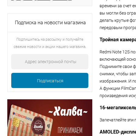
времени за счет е
вы могли без огр
делать крутые фо
Подписка на новости магазина
передовым прогр
Тройная камер
Подпишитесь на рассылку и получайте
свежие новости и акции нашего магазина.
Redmi Note 12S по
включающей основ
Поднимите свои ф
снимки, чтобы за
изображения. И п
А функции FilmCa
произведения иск
16-мегапиксел
Запечатлейте эти
AMOLED-дисплей