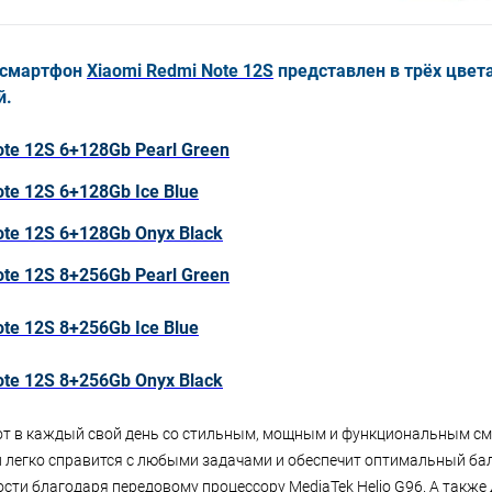
 смартфон
Xiaomi Redmi Note 12S
представлен в трёх цвета
й.
ote 12S 6+128Gb Pearl Green
te 12S 6+128Gb Ice Blue
ote 12S 6+128Gb Onyx Black
ote 12S 8+256Gb Pearl Green
te 12S 8+256Gb Ice Blue
ote 12S 8+256Gb Onyx Black
от в каждый свой день со стильным, мощным и функциональным с
Он легко справится с любыми задачами и обеспечит оптимальный ба
сти благодаря передовому процессору MediaTek Helio G96. А также