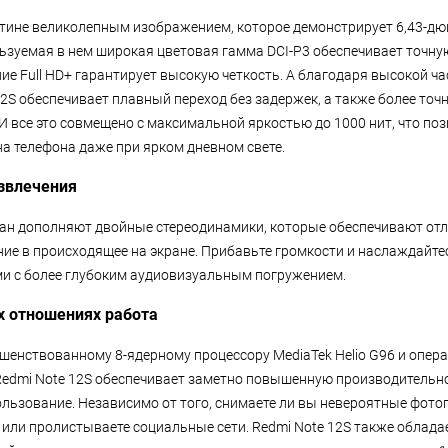
тине великолепным изображением, которое демонстрирует 6,43-д
ьзуемая в нем широкая цветовая гамма DCI-P3 обеспечивает точну
ие Full HD+ гарантирует высокую четкость. А благодаря высокой ч
12S обеспечивает плавный переход без задержек, а также более то
И все это совмещено с максимальной яркостью до 1000 нит, что поз
а телефона даже при ярком дневном свете.
звлечения
н дополняют двойные стереодинамики, которые обеспечивают отли
ние в происходящее на экране. Прибавьте громкости и наслаждай
ми с более глубоким аудиовизуальным погружением.
х отношениях работа
шенствованному 8-ядерному процессору MediaTek Helio G96 и опер
Redmi Note 12S обеспечивает заметно повышенную производительно
ользование. Независимо от того, снимаете ли вы невероятные фото
или пролистываете социальные сети. Redmi Note 12S также облад