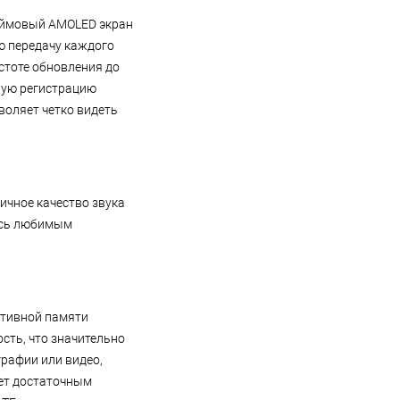
юймовый AMOLED экран
ю передачу каждого
астоте обновления до
чную регистрацию
воляет четко видеть
чное качество звука
тесь любимым
ативной памяти
сть, что значительно
графии или видео,
ает достаточным