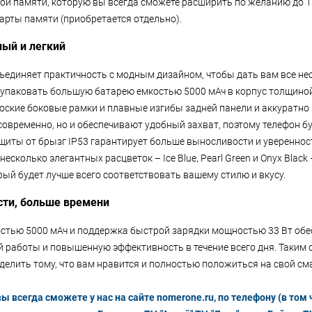
ой памяти, которую вы всегда сможете расширить по желанию до 
арты памяти (приобретается отдельно).
ый и легкий
бъединяет практичность с модным дизайном, чтобы дать вам все не
 упаковать большую батарею емкостью 5000 мАч в корпус толщиной 
лоские боковые рамки и плавные изгибы задней панели и аккуратно 
современно, но и обеспечивают удобный захват, поэтому телефон 
защиты от брызг IP53 гарантирует больше выносливости и уверенно
несколько элегантных расцветок – Ice Blue, Pearl Green и Onyx Blac
рый будет лучше всего соответствовать вашему стилю и вкусу.
ти, больше времени
стью 5000 мАч и поддержка быстрой зарядки мощностью 33 Вт обе
 работы и повышенную эффективность в течение всего дня. Таким 
делить тому, что вам нравится и полностью положиться на свой см
 всегда сможете у нас на сайте nomerone.ru, по телефону (в том ч