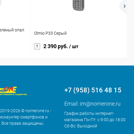
зеленый опал
Н
Olmio P33 Серый
S
2 390 руб.
/ шт
+7 (958) 516 48 15
Email:
im@nomerone.ru
 2019-2026 © nomerone.ru -
График работы интернет-
искаунтер смартфонов и
магазина Пн-Пт: с 9:00 до 18:00
. Все права защищены.
Сб-Вс: Выходной