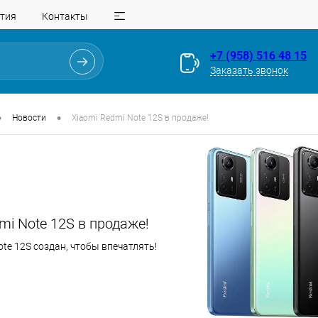
тия
Контакты
+7 (958) 516 48 15
Заказать звонок
•
•
Новости
Xiaomi Redmi Note 12S в продаже!
mi Note 12S в продаже!
ote 12S создан, чтобы впечатлять!