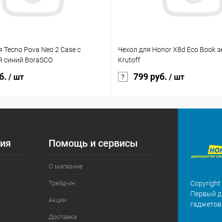
 Tecno Pova Neo 2 Case с
Чехол для Honor X8d Eco Book 
 синий BoraSCO
Krutoff
б.
799 руб.
/ шт
/ шт
ия
Помощь и сервисы
О магазине
Трейд-ин
Copyright
Первый д
Акции
гаджетов
Доставка