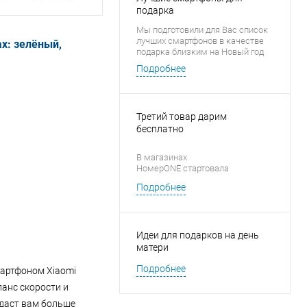
подарка
Мы подготовили для Вас список
лучших смартфонов в качестве
х: зелёный,
подарка близким на Новый год
Подробнее
Третий товар дарим
бесплатно
В магазинах
НомерONE стартовала
новогодняя акция «1 + 1 = 3» на
Подробнее
аксессуары для смартфонов
Идеи для подарков на день
матери
Подробнее
мартфоном Xiaomi
ланс скорости и
 даст вам больше