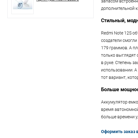
запасом встроенн
дополнительной к
Стильный, модн
Redmi Note 12S о
создатели смогли
179 граммов. А п
только выглядят 
в руке. Степень 
использовании. А 
тот вариант, кото
Больше мощнос
Аккумулятор емко
время автономной
больше времени у
Оформить заказ вы