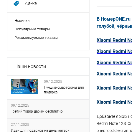
Уценка
В НомерONE.ru
Новинки
голубой, чёрны
Популярные товары
Рекомендуемые товары
Xiaomi Redmi N
Xiaomi Redmi No
Xiaomi Redmi N
Наши новости
Xiaomi Redmi N
09.12.2025
Xiaomi Redmi No
Лучшие смартфоны для
подарка
Xiaomi Redmi N
09.12.2025
Третий товар дарим бесплатно
Добавьте ярких н
Redmi Note 12S. 
27.11.2025
энергоэффективно
Идеи для подарков на день матери