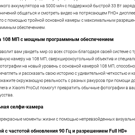
мкого аккумулятора на 5000 мАч с поддержкой быстрой 33 Вт зарядк
аничений общаться и смотреть видео на потрясающем FHD+ дисплее 
то с помощью тройной основной камеры с максимальным разрешен
аммным обеспечением.
а 108 МП с мощным программным обеспечением
зволит вам увидеть мир со всех сторон благодаря своей системе с 
ную камеру на 108 МП, сверхширокоугольный объектив и специал
отографии на новый уровень с основной камерой 108 МП, способн
печатлеть и рассказать свою историю с удивительной четкостью и 
окажите окружающую реальность с разных ракурсов при помощи д
mera и Xiaomi ProCut помогут превратить обычные фотографии в в
усства.
ьная селфи-камера
 прекрасные моменты жизни с помощью непревзойденных визуальн
 с частотой обновления 90 Гц и разрешением Full HD+