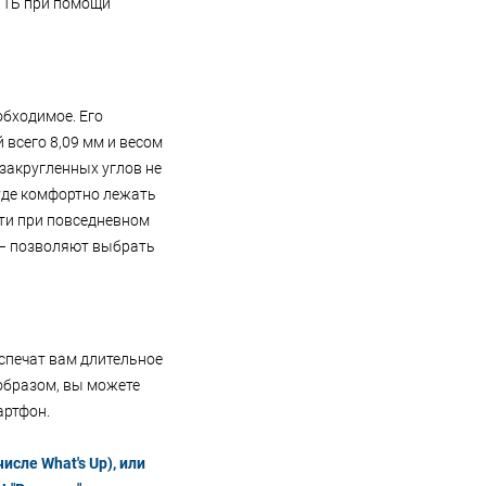
1 ТБ при помощи
обходимое. Его
всего 8,09 мм и весом
закругленных углов не
буде комфортно лежать
сти при повседневном
k – позволяют выбрать
спечат вам длительное
образом, вы можете
артфон.
исле What's Up), или