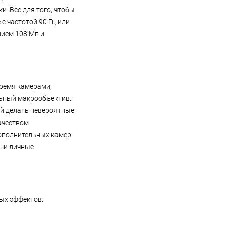
и. Все для того, чтобы
с частотой 90 Гц или
ием 108 Мп и
тремя камерами,
ьный макрообъектив.
ой делать невероятные
качеством
ополнительных камер.
аши личные
ых эффектов.