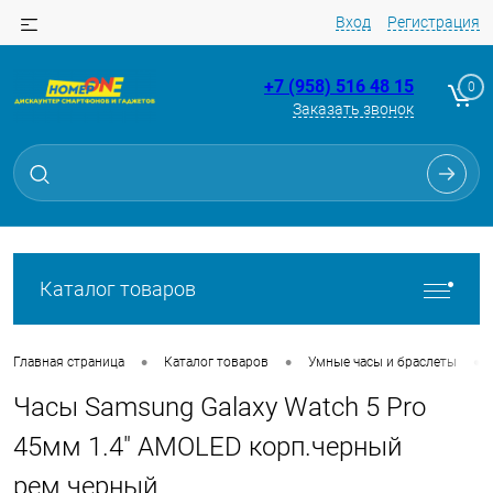
Вход
Регистрация
+7 (958) 516 48 15
0
Заказать звонок
Для клиентов всех банков
Разбейте
оплату
на части
без переплат
Каталог товаров
График платежей
•
•
•
Главная страница
Каталог товаров
Умные часы и браслеты
Часы Samsung Galaxy Watch 5 Pro
Сегодня
25
%
45мм 1.4" AMOLED корп.черный
рем.черный