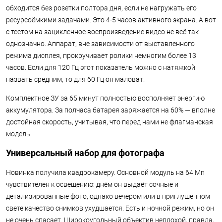
обходится без розетки полтора дня, если не нагружать его
ресурсоёмкими задачами. Это 4-5 часов активного экрана. А вот
с тестом на зацикленное воспроизведение видео не всё так
однозначно. Аппарат, вне зависимости от выставленного
режима дисплея, прокручивает ролики немногим более 13
часов. Если для 120 Гц этот показатель можно с натяжкой
назвать средним, то для 60 Гц он маловат.
Комплектное ЗУ за 65 минут полностью восполняет энергию
аккумулятора. За полчаса батарея заряжается на 60% — вполне
достойная скорость, учитывая, что перед нами не флагманская
модель.
Универсальный набор для фотографа
Новинка получила квадрокамеру. Основной модуль на 64 Мп
чувствителен к освещению: днём он выдаёт сочные и
детализированные фото, однако вечером или в приглушённом
свете качество снимков ухудшается. Есть и ночной режим, но он
не очень спасает. Широкоугольный объектив неплохой, правда,