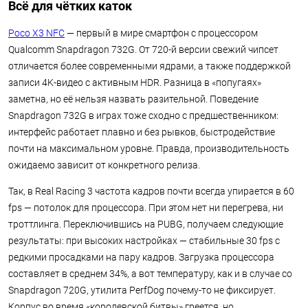
Всё для чётких каток
Poco X3 NFC
— первый в мире смартфон с процессором
Qualcomm Snapdragon 732G. От 720-й версии свежий чипсет
отличается более современными ядрами, а также поддержкой
записи 4K-видео с активным HDR. Разница в «попугаях»
заметна, но её нельзя назвать разительной. Поведение
Snapdragon 732G в играх тоже сходно с предшественником:
интерфейс работает плавно и без рывков, быстродействие
почти на максимальном уровне. Правда, производительность
ожидаемо зависит от конкретного релиза.
Так, в Real Racing 3 частота кадров почти всегда упирается в 60
fps — потолок для процессора. При этом нет ни перегрева, ни
троттлинга. Переключившись на PUBG, получаем следующие
результаты: при высоких настройках — стабильные 30 fps с
редкими просадками на пару кадров. Загрузка процессора
составляет в среднем 34%, а вот температуру, как и в случае со
Snapdragon 720G, утилита PerfDog почему-то не фиксирует.
Корпус во время «королевской битвы» греется, но