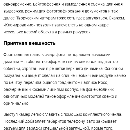
одновременно, цейтраферная и замедленная съёмка, длинная
выдержка, режим для фотографирования документов и так
далее. Творческим натурам тоже есть где разгуляться. Скажем,
«Клонирование» позволит запечатлеть на одном кадре
несколько версий объекта в разных ракурсах.
Приятная внешность
Фронтальная панель смартфона не поражает изысками
дизайна — любопытно оформлен лишь световой индикатор
событий, спрятанный в решётке верхнего динамика. Основной
визуальный акцент сделан на спинке: необычный модуль камер
по центру, переливающаяся градиентом надпись Poco,
расчерченный косыми линиями корпус. На фоне безликих
однотипных моделей такое оформление смотрится свежо и
оригинально.
Выступ камер легко сгладить с помощью комплектного чехла.
Последний добавляет габаритов телефону, зато закрывает
разъём для зарядки специальной заглушкой. Кроме того,