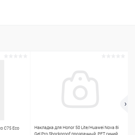
Накладка для Honor 50 Lite/Huawei Nova 8i
co C75 Eco
T
Gel Pro Shockproof прозрачный, PET синий,
г