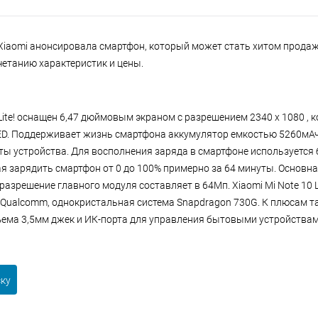
Xiaomi анонсировала смартфон, который может стать хитом продаж
етанию характеристик и цены.
 Lite! оснащен 6,47 дюймовым экраном с разрешением 2340 х 1080 , 
D. Поддерживает жизнь смартфона аккумулятор емкостью 5260мАч,
оты устройства. Для восполнения заряда в смартфоне используется
ая зарядить смартфон от 0 до 100% примерно за 64 минуты. Основна
разрешение главного модуля составляет в 64Мп. Xiaomi Mi Note 10 L
 Qualcomm, однокристальная система Snapdragon 730G. К плюсам т
ъема 3,5мм джек и ИК-порта для управления бытовыми устройствам
ску