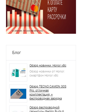
Блог
Обзор новинки: Honor x8c
Обзор новинки от Honor:
смартфон Honor x8c
Обзор TECNO CAMON 30S
Pro: отличная
комплектация, +
беспроводная зарядка
Обзор беспроводной
гарнитуры Redmi Buds 6