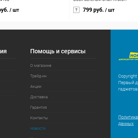
руб.
799 руб.
/ шт
/ шт
ия
Помощь и сервисы
О магазине
Трейд-ин
Copyright
Первый д
Акции
гаджетов
Доставка
Гарантия
Политика
Контакты
данных
Новости