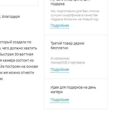
подарка
Мы подготовили для Вас список
лучших смартфонов в качестве
, благодаря
подарка близким на Новый год
Подробнее
который создали по
Третий товар дарим
бесплатно
 чего должно хватить
 быстрая 30-ваттная
В магазинах
я камера состоит из
НомерONE стартовала
ite построен на основе
новогодняя акция «1 + 1 = 3» на
Подробнее
аксессуары для смартфонов
ак же можно отнести
и.
Идеи для подарков на день
матери
Подробнее