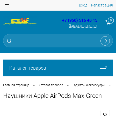
Вход
Регистрация
+7 (958) 516 48 15
0
Заказать звонок
Для клиентов всех банков
Разбейте
оплату
на части
без переплат
Каталог товаров
График платежей
•
•
•
Главная страница
Каталог товаров
Гаджеты и аксессуары
Наушники Apple AirPods Max Green
Сегодня
25
%