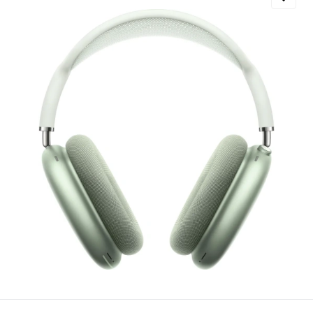
Добавляйте товары
в корзину
Оплачивайте сегодня только
25
% картой любого банка
Получайте товар
выбранный способом
Оставшиеся
75
% будут
списываться
с вашей карты
по
25
%
каждые 2 недели
Подробнее