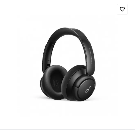
Добавляйте товары
в корзину
Оплачивайте сегодня только
25
% картой любого банка
Получайте товар
выбранный способом
Оставшиеся
75
% будут
списываться
с вашей карты
по
25
%
каждые 2 недели
Подробнее