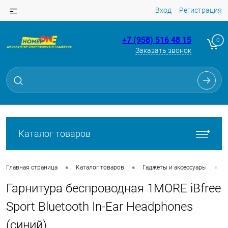
Вход
Регистрация
+7 (958) 516 48 15
0
Заказать звонок
Для клиентов всех банков
Разбейте
оплату
на части
без переплат
Каталог товаров
График платежей
•
•
•
Главная страница
Каталог товаров
Гаджеты и аксессуары
Гарнитура беспроводная 1MORE iBfree
Сегодня
25
%
Sport Bluetooth In-Ear Headphones
(синий)