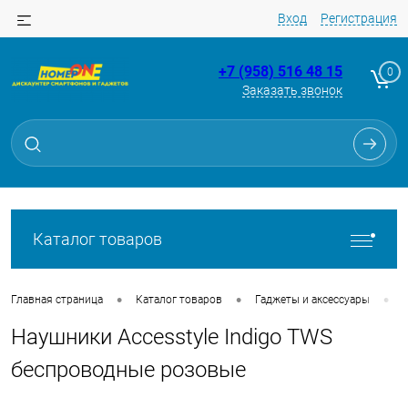
Вход
Регистрация
+7 (958) 516 48 15
0
Заказать звонок
Для клиентов всех банков
Разбейте
оплату
на части
без переплат
Каталог товаров
График платежей
•
•
•
Главная страница
Каталог товаров
Гаджеты и аксессуары
Наушники Accesstyle Indigo TWS
Сегодня
25
%
беспроводные розовые