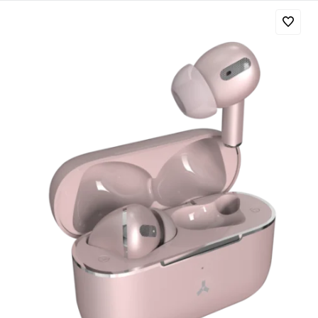
Добавляйте товары
в корзину
Оплачивайте сегодня только
25
% картой любого банка
Получайте товар
выбранный способом
Оставшиеся
75
% будут
списываться
с вашей карты
по
25
%
каждые 2 недели
Подробнее