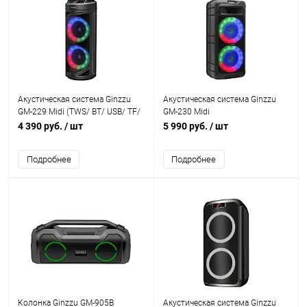
Акустическая система Ginzzu
Акустическая система Ginzzu
GM-229 Midi (TWS/ BT/ USB/ TF/
GM-230 Midi
FM/ ДУ)
(TWS/BT/USB/TF/FM/ДУ)
4 390 руб.
/ шт
5 990 руб.
/ шт
Подробнее
Подробнее
Колонка Ginzzu GM-905B
Акустическая система Ginzzu