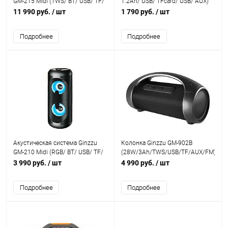
GM-215 Midi (TWS/ BT/ USB/ TF/
1.2Ah/ USB/ TFcard/ USB/ AUX)
FM/ ДУ)
11 990 руб.
/ шт
1 790 руб.
/ шт
Подробнее
Подробнее
Акустическая система Ginzzu
Колонка Ginzzu GM-902B
GM-210 Midi (RGB/ BT/ USB/ TF/
(28W/3Ah/TWS/USB/TF/AUX/FM)
FM/ ДУ)
3 990 руб.
/ шт
4 990 руб.
/ шт
Подробнее
Подробнее