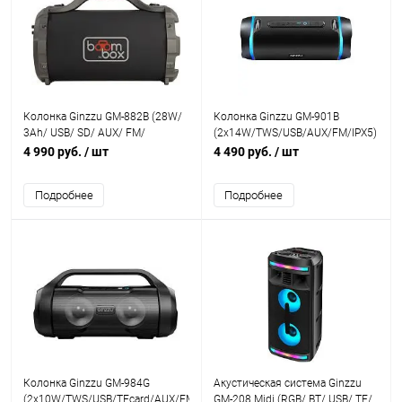
Колонка Ginzzu GM-882B (28W/
Колонка Ginzzu GM-901B
3Ah/ USB/ SD/ AUX/ FM/
(2x14W/TWS/USB/AUX/FM/IPX5)
караоке/ subwoofer)
4 990 руб.
/ шт
4 490 руб.
/ шт
Подробнее
Подробнее
Колонка Ginzzu GM-984G
Акустическая система Ginzzu
(2x10W/TWS/USB/TFcard/AUX/FM/IPX5)
GM-208 Midi (RGB/ BT/ USB/ TF/