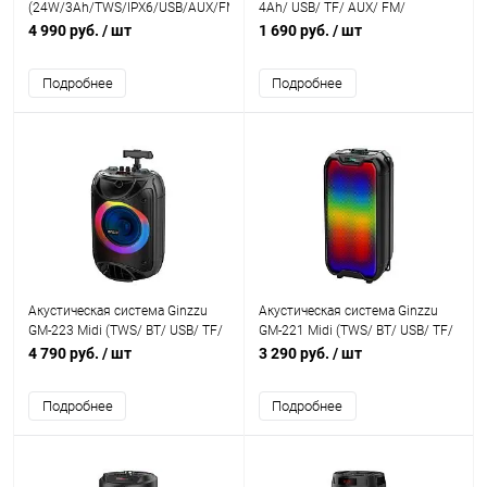
(24W/3Ah/TWS/IPX6/USB/AUX/FM/RGB)
4Ah/ USB/ TF/ AUX/ FM/
colormusic)
4 990 руб.
/ шт
1 690 руб.
/ шт
Подробнее
Подробнее
Акустическая система Ginzzu
Акустическая система Ginzzu
GM-223 Midi (TWS/ BT/ USB/ TF/
GM-221 Midi (TWS/ BT/ USB/ TF/
FM/ ДУ)
FM/ ДУ)
4 790 руб.
/ шт
3 290 руб.
/ шт
Подробнее
Подробнее