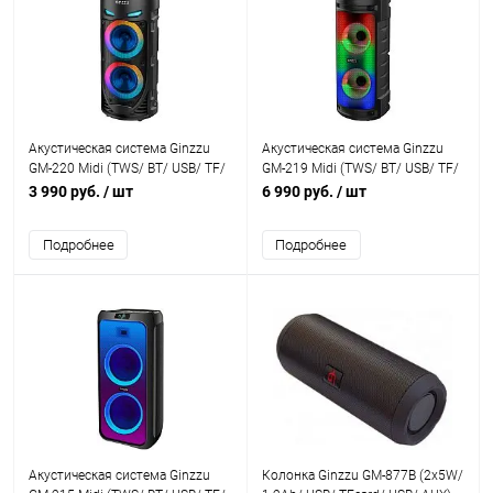
Акустическая система Ginzzu
Акустическая система Ginzzu
GM-220 Midi (TWS/ BT/ USB/ TF/
GM-219 Midi (TWS/ BT/ USB/ TF/
FM/ ДУ)
FM/ ДУ)
3 990 руб.
/ шт
6 990 руб.
/ шт
Подробнее
Подробнее
Акустическая система Ginzzu
Колонка Ginzzu GM-877B (2x5W/