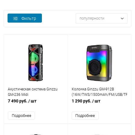
Фильтр
популярности
Акустическая система Ginzzu
Колонка Ginzzu GM-912B
GM-236 Midi
(16W/TWS/1500mAh/FM/USB/TF/RG
(BT/USB/TF/FM/MIC/ДУ)
7 490 руб.
/ шт
1 290 руб.
/ шт
Подробнее
Подробнее