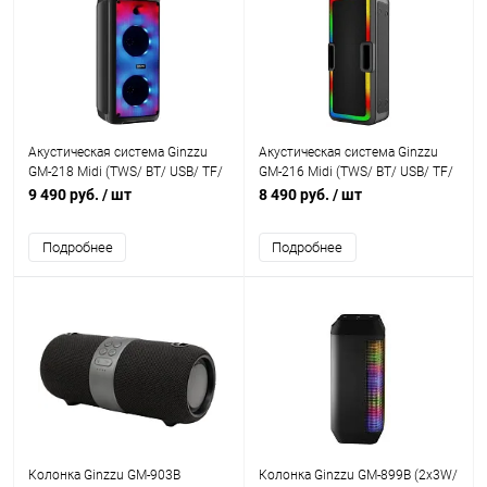
Акустическая система Ginzzu
Акустическая система Ginzzu
GM-218 Midi (TWS/ BT/ USB/ TF/
GM-216 Midi (TWS/ BT/ USB/ TF/
FM/ ДУ)
FM/ ДУ)
9 490 руб.
/ шт
8 490 руб.
/ шт
Подробнее
Подробнее
Колонка Ginzzu GM-903B
Колонка Ginzzu GM-899B (2x3W/