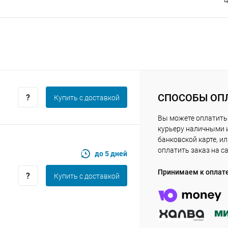
Получайте товар
выбранный способом
Оставшиеся
75
% будут
списываться
с вашей карты
по
25
%
каждые 2 недели
СПОСОБЫ ОП
Купить c доставкой
Вы можете оплатить
Подробнее
об оплате Плайтом
курьеру наличными 
банковской карте, и
оплатить заказ на с
до 5 дней
Принимаем к оплат
Купить c доставкой
25
раз в 2
Остались вопросы?
недели
8 800 302-02-51