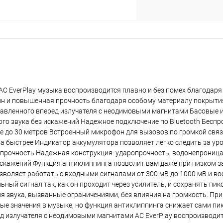
plait.ru
АС EverPlay музыка воспроизводится плавно и без помех благодар
йн и повышенная прочность благодаря особому материалу покрытия
авленного вперед излучателя с неодимовыми магнитами Басовые и
го звука без искажений Надежное подключение по Bluetooth Беспр
раз в 2 недели
усе до 30 метров Встроенный микрофон для вызовов по громкой свя
за быстрее Индикатор аккумулятора позволяет легко следить за ур
прочность Надежная конструкция: ударопрочность, водонепрониц
 искажений Функция антиклиппинга позволит вам даже при низком з
зволяет работать с входными сигналами от 300 мВ до 1000 мВ и в
ный сигнал так, как он проходит через усилитель, и сохранять пик
я звука, вызванные ограничениями, без влияния на громкость. При
е значения в музыке, но функция антиклиппинга снижает сами пи
ед излучателя с неодимовыми магнитами АС EverPlay воспроизводит