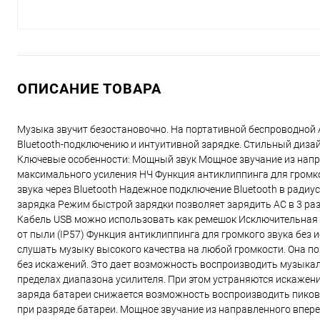
ОПИСАНИЕ ТОВАРА
Музыка звучит безостановочно. На портативной беспроводной 
Bluetooth-подключению и интуитивной зарядке. Стильный диза
Ключевые особенности: Мощный звук Мощное звучание из напр
максимального усиления НЧ Функция антиклиппинга для громко
звука через Bluetooth Надежное подключение Bluetooth в ради
зарядка Режим быстрой зарядки позволяет зарядить АС в 3 ра
Кабель USB можно использовать как ремешок Исключительная 
от пыли (IP57) Функция антиклиппинга для громкого звука без
слушать музыку высокого качества на любой громкости. Она по
без искажений. Это дает возможность воспроизводить музыкаль
пределах диапазона усилителя. При этом устраняются искажени
заряда батареи снижается возможность воспроизводить пиковы
при разряде батареи. Мощное звучание из направленного впер