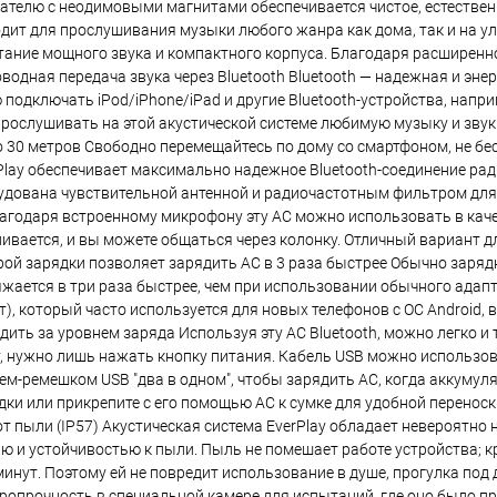
ателю с неодимовыми магнитами обеспечивается чистое, естестве
дит для прослушивания музыки любого жанра как дома, так и на у
етание мощного звука и компактного корпуса. Благодаря расширенн
оводная передача звука через Bluetooth Bluetooth — надежная и эн
 подключать iPod/iPhone/iPad и другие Bluetooth-устройства, напр
рослушивать на этой акустической системе любимую музыку и звук 
о 30 метров Свободно перемещайтесь по дому со смартфоном, не бес
Play обеспечивает максимально надежное Bluetooth-соединение рад
рудована чувствительной антенной и радиочастотным фильтром дл
агодаря встроенному микрофону эту АС можно использовать в каче
вается, и вы можете общаться через колонку. Отличный вариант дл
трой зарядки позволяет зарядить АС в 3 раза быстрее Обычно заряд
яжается в три раза быстрее, чем при использовании обычного адапт
т), который часто используется для новых телефонов с ОС Android, 
ить за уровнем заряда Используя эту АС Bluetooth, можно легко и
y, нужно лишь нажать кнопку питания. Кабель USB можно использо
ем-ремешком USB "два в одном", чтобы зарядить АС, когда аккумул
дки или прикрепите с его помощью АС к сумке для удобной перенос
т пыли (IP57) Акустическая система EverPlay обладает невероятно
 и устойчивостью к пыли. Пыль не помешает работе устройства; кр
 минут. Поэтому ей не повредит использование в душе, прогулка под
аропрочность в специальной камере для испытаний, где оно было п