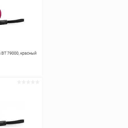
s BT 79000, красный
ину
К сравнению
В наличии