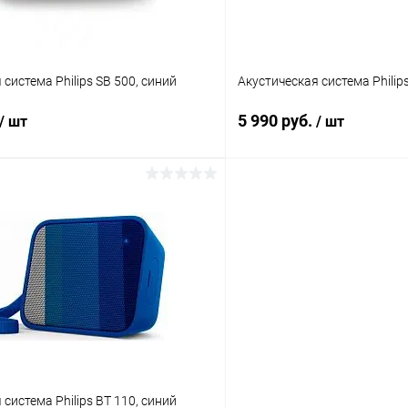
система Philips SB 500, синий
Акустическая система Philip
5 990 руб.
/ шт
/ шт
В корзину
В корз
К сравнению
ое
В наличии
В избранное
система Philips BT 110, синий