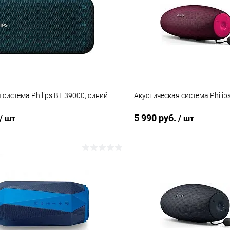
 система Philips BT 39000, синий
Акустическая система Philip
5 990 руб.
/ шт
/ шт
В корзину
В корз
К сравнению
ое
В наличии
В избранное