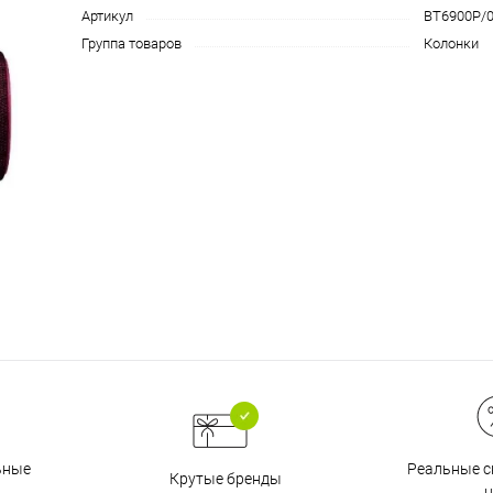
Артикул
BT6900P/
на части
без переплат
Группа товаров
Колонки
График платежей
Сегодня
25
%
Добавляйте товары
в корзину
Оплачивайте сегодня только
25
% картой любого банка
Реальные с
ьные
Крутые бренды
ц