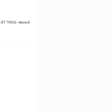
s BT 79000, черный
ину
К сравнению
В наличии