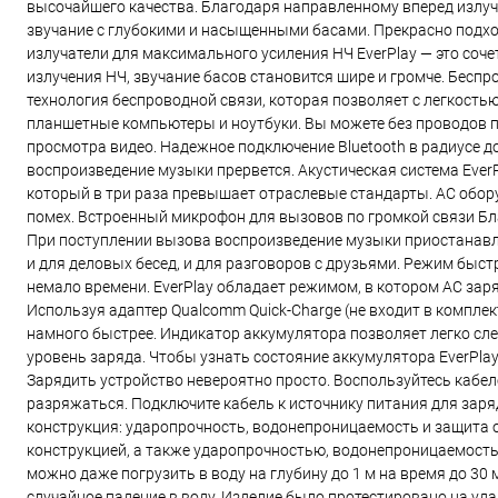
высочайшего качества. Благодаря направленному вперед излуч
звучание с глубокими и насыщенными басами. Прекрасно подхо
излучатели для максимального усиления НЧ EverPlay — это соч
излучения НЧ, звучание басов становится шире и громче. Беспр
технология беспроводной связи, которая позволяет с легкостью
планшетные компьютеры и ноутбуки. Вы можете без проводов п
просмотра видео. Надежное подключение Bluetooth в радиусе д
воспроизведение музыки прервется. Акустическая система Ever
который в три раза превышает отраслевые стандарты. АС обо
помех. Встроенный микрофон для вызовов по громкой связи Бл
При поступлении вызова воспроизведение музыки приостанавли
и для деловых бесед, и для разговоров с друзьями. Режим быс
немало времени. EverPlay обладает режимом, в котором АС зар
Используя адаптер Qualcomm Quick-Charge (не входит в комплек
намного быстрее. Индикатор аккумулятора позволяет легко след
уровень заряда. Чтобы узнать состояние аккумулятора EverPla
Зарядить устройство невероятно просто. Воспользуйтесь кабел
разряжаться. Подключите кабель к источнику питания для заря
конструкция: ударопрочность, водонепроницаемость и защита о
конструкцией, а также ударопрочностью, водонепроницаемостью
можно даже погрузить в воду на глубину до 1 м на время до 30
случайное падение в воду. Изделие было протестировано на уд