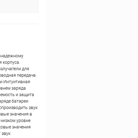
я надежному
 корпуса.
злучатели для
оводная передача
зи Интуитивная
овнем заряда
аемость и защита
аряде батареи
оспроизводить звук
овые значения в
 низком уровне
ковые значения
 звук