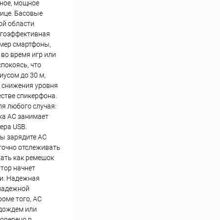
нное, мощное
лице. Басовые
ой области
ергоэффективная
имер смартфоны,
во время игр или
покоясь, что
иусом до 30 м,
я снижения уровня
стве спикерфона.
я любого случая:
ка АС занимает
ера USB.
вы зарядите АС
 точно отслеживать
вать как ремешок
ятор начнет
ки. Надежная
 надежной
оме того, АС
 дождем или
роверено в