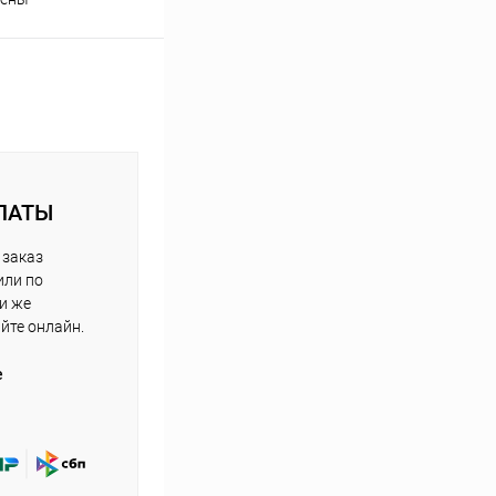
ЛАТЫ
 заказ
или по
ли же
айте онлайн.
е