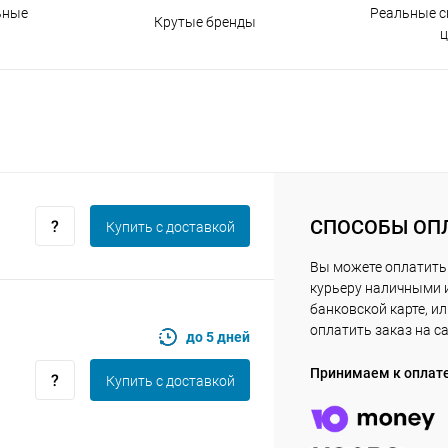
Реальные с
ьные
Крутые бренды
ц
Получайте товар
выбранный способом
Оставшиеся
75
% будут
списываться
с вашей карты
по
25
%
каждые 2 недели
СПОСОБЫ ОП
Купить c доставкой
Подробнее
об оплате Плайтом
Вы можете оплатить
курьеру наличными 
банковской карте, и
оплатить заказ на с
до 5 дней
25
Принимаем к оплат
раз в 2
Купить c доставкой
Остались вопросы?
недели
8 800 302-02-51