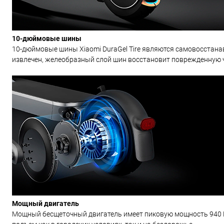
10-дюймовые шины
10-дюймовые шины Xiaomi DuraGel Tire являются самовосстана
извлечен, желеобразный слой шин восстановит поврежденную ч
Мощный двигатель
Мощный бесщеточный двигатель имеет пиковую мощность 940 Вт