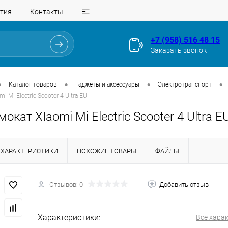
тия
Контакты
+7 (958) 516 48 15
Заказать звонок
•
•
•
•
Каталог товаров
Гаджеты и аксессуары
Электротранспорт
 Mi Electric Scooter 4 Ultra EU
окат XIaomi Mi Electric Scooter 4 Ultra E
ХАРАКТЕРИСТИКИ
ПОХОЖИЕ ТОВАРЫ
ФАЙЛЫ
Отзывов: 0
Добавить отзыв
Для клиентов всех банков
Характеристики:
Все хара
Разбейте
оплату