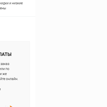
кидки и низкие
ены
ЛАТЫ
 заказ
или по
ли же
айте онлайн.
е