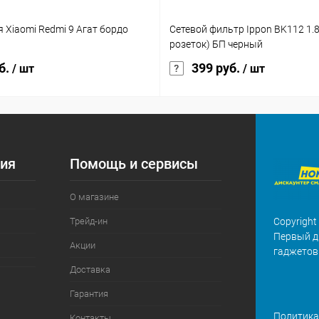
 Xiaomi Redmi 9 Агат бордо
Сетевой фильтр Ippon BK112 1.8
розеток) БП черный
б.
399 руб.
/ шт
/ шт
ия
Помощь и сервисы
О магазине
Трейд-ин
Copyright
Первый д
Акции
гаджетов
Доставка
Гарантия
Политика
Контакты