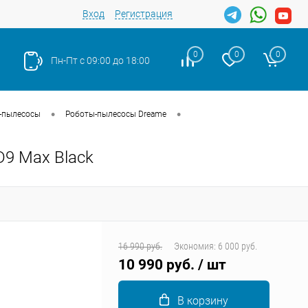
Вход
Регистрация
0
0
0
Пн-Пт с 09:00 до 18:00
•
•
-пылесосы
Роботы-пылесосы Dreame
D9 Max Black
Закрыть
16 990 руб.
Экономия:
6 000 руб.
10 990 руб.
/ шт
В корзину