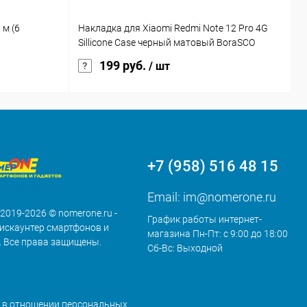
 м (6
Накладка для Xiaomi Redmi Note 12 Pro 4G
T
Sillicone Case черный матовый BoraSCO
199 руб.
/ шт
+7 (958) 516 48 15
Email:
im@nomerone.ru
 2019-2026 © nomerone.ru -
График работы интернет-
искаунтер смартфонов и
магазина Пн-Пт: с 9:00 до 18:00
. Все права защищены.
Сб-Вс: Выходной
 в отношении персональных