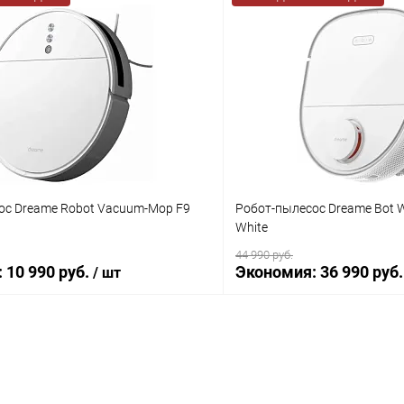
ос Dreame Robot Vacuum-Mop F9
Робот-пылесос Dreame Bot 
White
44 990 руб.
:
10 990 руб.
Экономия:
36 990 руб.
/ шт
В корзину
В корз
К сравнению
ое
В наличии
В избранное