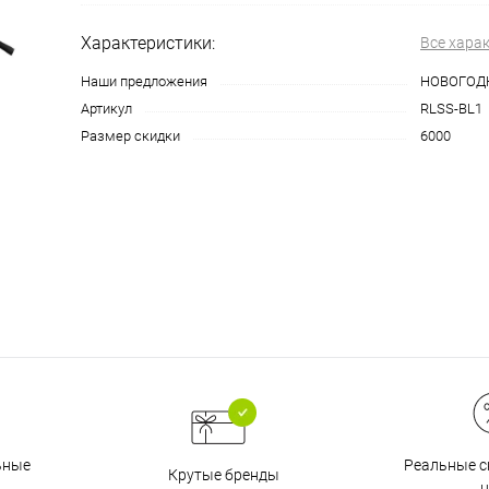
Характеристики:
Все хара
График платежей
Наши предложения
НОВОГОД
Артикул
RLSS-BL1
Размер скидки
6000
Сегодня
25
%
Добавляйте товары
в корзину
Оплачивайте сегодня только
25
% картой любого банка
Реальные с
ьные
Крутые бренды
ц