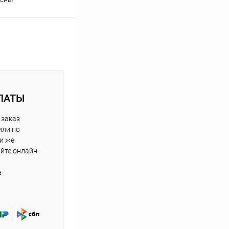
ЛАТЫ
 заказ
или по
ли же
айте онлайн.
е