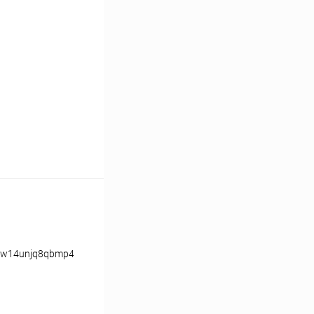
ww14unjq8qbmp42.webp