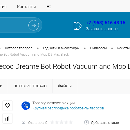
тия
Контакты
+7 (958) 516 48 15
Заказать звонок
•
•
•
•
Каталог товаров
Гаджеты и аксессуары
Пылесосы
Роботы
e Bot Robot Vacuum and Mop D9 Max Black
есос Dreame Bot Robot Vacuum and Mop 
КИ
ПОХОЖИЕ ТОВАРЫ
ФАЙЛЫ
Для клиентов всех банков
Товар участвует в акции:
Крупная распродажа роботов-пылесосов
Разбейте
оплату
Отзывов: 0
Добавить отзыв
на части
без переплат