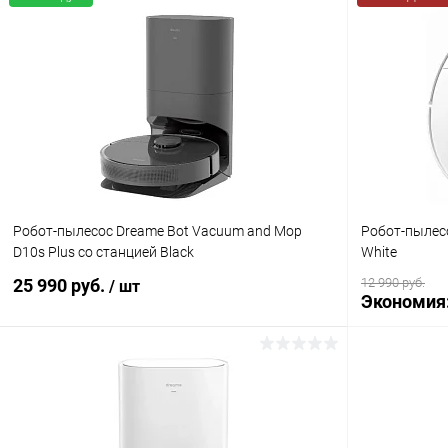
Робот-пылесос Dreame Bot Vacuum and Mop
Робот-пылес
D10s Plus со станцией Black
White
25 990 руб.
12 990 руб.
/ шт
Экономия
В корзину
К сравнению
В избранн