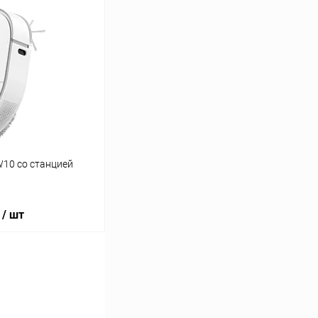
W10 со станцией
/ шт
ину
К сравнению
В наличии