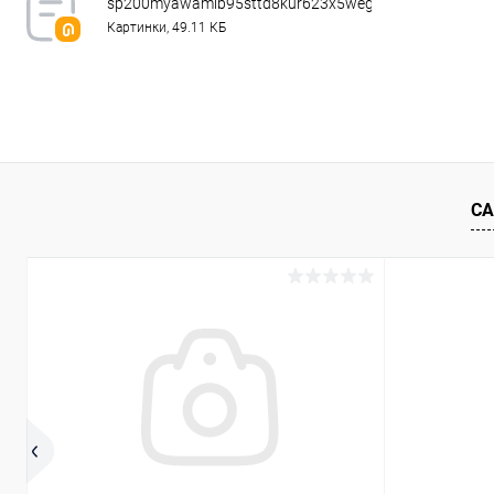
sp200myawamib95sttd8kur623x5weg9.webp
Картинки, 49.11 КБ
СА