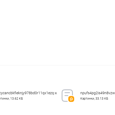
cycancbkfieknjy978bd0r11qx1ezq.webp
npufs4pg2is49n8vz
тинки, 13.62 КБ
Картинки, 33.13 КБ