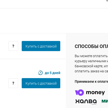
Получайте товар
выбранный способом
Оставшиеся
75
% будут
списываться
с вашей карты
по
25
%
каждые 2 недели
СПОСОБЫ ОП
Купить c доставкой
Подробнее
об оплате Плайтом
Вы можете оплатить
курьеру наличными 
банковской карте, и
оплатить заказ на с
до 5 дней
25
Принимаем к оплат
Купить c доставкой
раз в 2
Остались вопросы?
недели
8 800 302-02-51
plait.ru