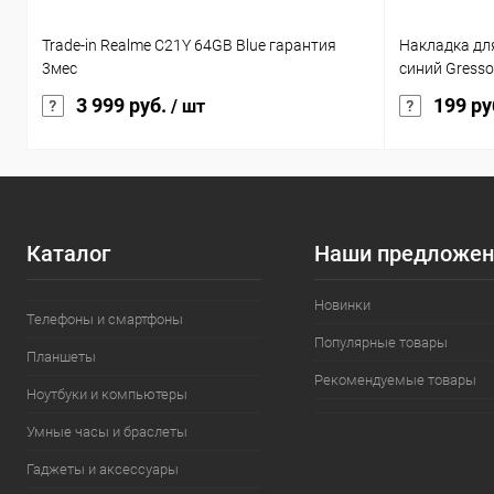
Trade-in Realme C21Y 64GB Blue гарантия
Накладка для
3мес
синий Gresso
3 999 руб.
199 ру
/ шт
Каталог
Наши предложен
Новинки
Телефоны и смартфоны
Популярные товары
Планшеты
Рекомендуемые товары
Ноутбуки и компьютеры
Умные часы и браслеты
Гаджеты и аксессуары