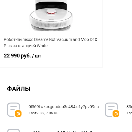
В избранное
В наличии
Робот-пылесос Dreame Bot Vacuum and Mop D10
Plus со станцией White
22 990 руб.
/ шт
В корзину
ФАЙЛЫ
К сравнению
В избранное
В наличии
0l369twkcxgdudob3e484lc1y7pv09na.webp
83
Картинки, 7.96 КБ
Кар