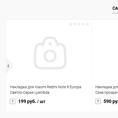
В избранное
В наличии
В избранн
СА
Накладка для Xiaomi Redmi Note 9 Europa
Накладка для
Светло-Серая Lyambda
Case прозра
199 руб.
590 ру
/ шт