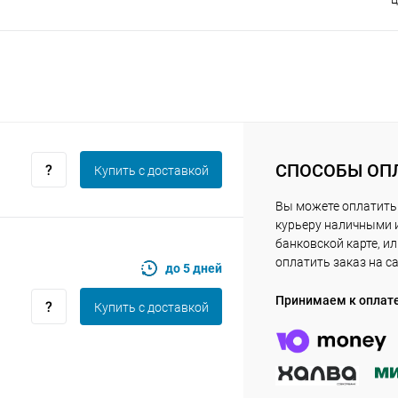
Получайте товар
выбранный способом
Оставшиеся
75
% будут
списываться
с вашей карты
по
25
%
каждые 2 недели
СПОСОБЫ ОП
Купить c доставкой
Подробнее
об оплате Плайтом
Вы можете оплатить
курьеру наличными 
банковской карте, и
оплатить заказ на с
до 5 дней
25
Принимаем к оплат
раз в 2
Купить c доставкой
Остались вопросы?
недели
8 800 302-02-51
plait.ru