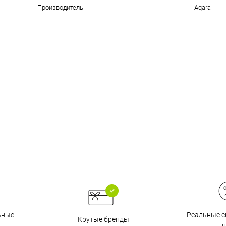
Производитель
Aqara
График платежей
Сегодня
25
%
Добавляйте товары
в корзину
Оплачивайте сегодня только
25
% картой любого банка
Реальные с
ьные
Крутые бренды
ц