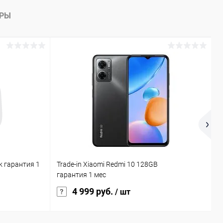
В наличии
АРЫ
k гарантия 1
Trade-in Xiaomi Redmi 10 128GB
T
гарантия 1 мес
г
4 999 руб.
/ шт