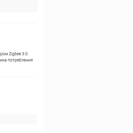
ом Zigbee 3.0.
тика потребления