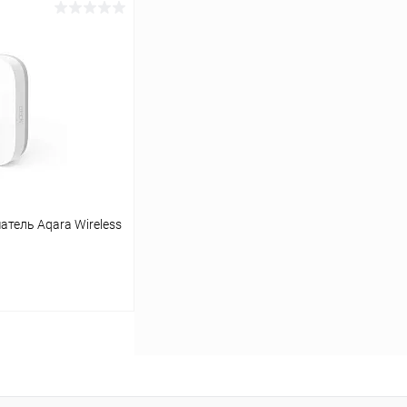
ину
К сравнению
Под заказ
тель Aqara Wireless
ину
К сравнению