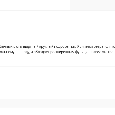
чных в стандартный круглый подрозетник. Является ретранслятор
тральному проводу, и обладает расширенным функционалом: статис
раз в 2 недели