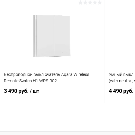
В корзину
К сравнению
В избранное
В наличии
В избранн
Беспроводной выключатель Aqara Wireless
Умный выключ
Remote Switch H1 WRS-R02
(with neutral
3 490 руб.
4 490 руб.
/ шт
В корзину
К сравнению