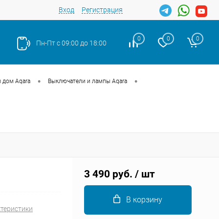
Вход
Регистрация
0
0
0
Пн-Пт с 09:00 до 18:00
•
•
 дом Aqara
Выключатели и лампы Aqara
Закрыть
3 490 руб.
/ шт
В корзину
ктеристики