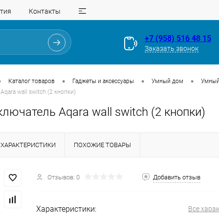
тия
Контакты
+7 (958) 516 48 15
Заказать звонок
•
•
•
•
Каталог товаров
Гаджеты и аксессуары
Умный дом
Умный
ara wall switch (2 кнопки)
ючатель Aqara wall switch (2 кнопки)
ХАРАКТЕРИСТИКИ
ПОХОЖИЕ ТОВАРЫ
Для клиентов всех банков
Отзывов: 0
Добавить отзыв
Разбейте
оплату
Характеристики:
Все хара
на части
без переплат