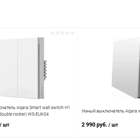
атель Aqara Smart wall switch H1
Умный выключатель Aqara wa
, double rocker) WS-EUK04
2 990 руб.
/ шт
/ шт