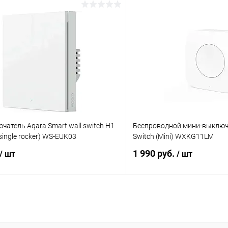
В корзину
В корз
К сравнению
ое
В наличии
В избранное
атель Aqara Smart wall switch H1
Беcпроводной мини-выключа
, single rocker) WS-EUK03
Switch (Mini) WXKG11LM
1 990 руб.
/ шт
/ шт
В корзину
В корз
К сравнению