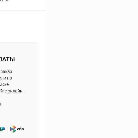
ЛАТЫ
 заказ
или по
ли же
айте онлайн.
е