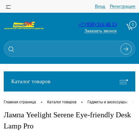
Вход
Регистрация
+7 (958) 516 48 15
0
Заказать звонок
Для клиентов всех банков
Разбейте
оплату
на части
без переплат
Каталог товаров
График платежей
•
•
•
Главная страница
Каталог товаров
Гаджеты и аксессуары
Лампа Yeelight Serene Eye-friendly Desk
Сегодня
25
%
Lamp Pro