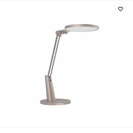
Добавляйте товары
в корзину
Оплачивайте сегодня только
25
% картой любого банка
Получайте товар
выбранный способом
Оставшиеся
75
% будут
списываться
с вашей карты
по
25
%
каждые 2 недели
Подробнее