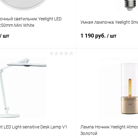
чный светильник Yeelight LED
Умная лампочка Yeelight Sma
 250mm Mini White
1 190 руб.
/ шт
/ шт
В корзину
В корз
К сравнению
ое
В наличии
В избранное
t LED Light-sensitive Desk Lamp V1
Лампа Ночник Yeelight Atmo
Золотой