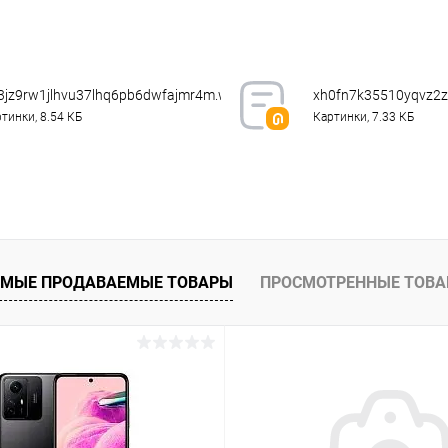
В корзину
К сравнению
ое
В наличии
3jz9rw1jlhvu37lhq6pb6dwfajmr4m.webp
xh0fn7k35510yqvz2
тинки, 8.54 КБ
Картинки, 7.33 КБ
МЫЕ ПРОДАВАЕМЫЕ ТОВАРЫ
ПРОСМОТРЕННЫЕ ТОВ