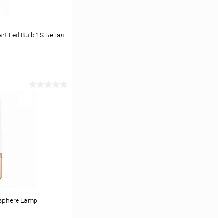
rt Led Bulb 1S Белая
ину
К сравнению
В наличии
sphere Lamp