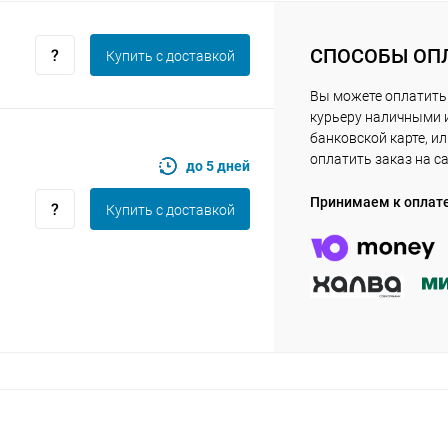
Получайте товар
выбранный способом
СПОСОБЫ ОП
Купить c доставкой
Оставшиеся
75
% будут
списываться
Вы можете оплатить
с вашей карты
по
25
%
каждые 2 недели
курьеру наличными 
банковской карте, и
оплатить заказ на с
до 5 дней
Принимаем к оплат
Купить c доставкой
Подробнее
об оплате Плайтом
25
раз в 2
Остались вопросы?
недели
8 800 302-02-51
plait.ru