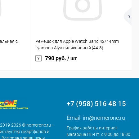
альная с
Ремешок для Apple Watch Band 42/44mm
T
Lyambda Alya силиконовый (44-8)
790 руб.
/ шт
+7 (958) 516 48 15
Email:
im@nomerone.ru
 2019-2026 © nomerone.ru -
График работы интернет-
искаунтер смартфонов и
магазина Пн-Пт: с 9:00 до 18:00
. Все права защищены.