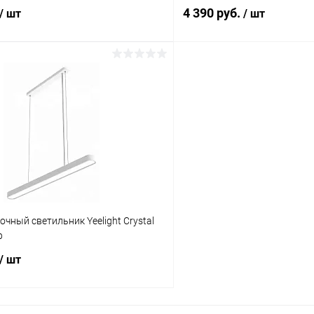
4 390 руб.
/ шт
/ шт
В корзину
В корз
К сравнению
ое
В наличии
В избранное
чный светильник Yeelight Crystal
p
/ шт