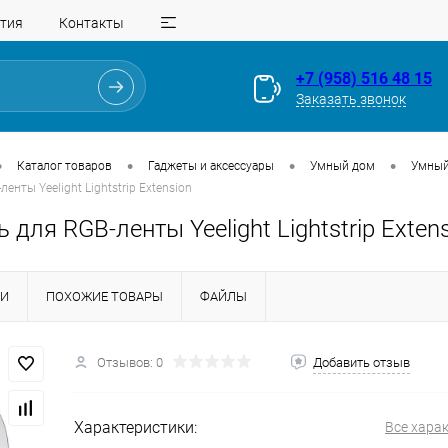
тия
Контакты
+7 (958) 516 48 15
Заказать звонок
•
•
•
•
Каталог товаров
Гаджеты и аксессуары
Умный дом
Умный 
енты Yeelight Lightstrip Extension
 для RGB-ленты Yeelight Lightstrip Exten
КИ
ПОХОЖИЕ ТОВАРЫ
ФАЙЛЫ
Для клиентов всех банков
Отзывов: 0
Добавить отзыв
Разбейте
оплату
Характеристики:
Все хара
на части
без переплат