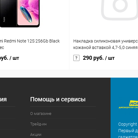
omi Redmi Note 12S 256Gb Black
Накладка силиконовая универс
ес
кожаной вставкой 4,7-5,0 синяя
руб.
290 руб.
/ шт
/ шт
ия
Помощь и сервисы
О магазине
Трейд-ин
Copyright
Первый д
Акции
гаджетов