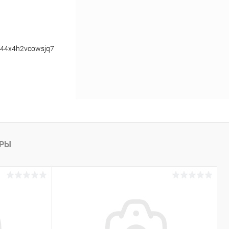
z44x4h2vcowsjq7.webp
АРЫ