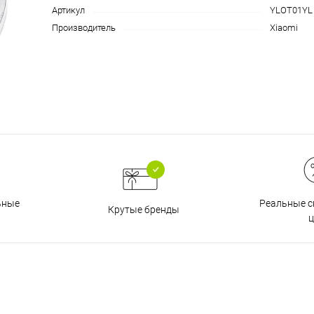
Артикул
YLOT01YL
Производитель
Xiaomi
График платежей
Сегодня
25
%
Добавляйте товары
в корзину
Реальные с
ьные
Крутые бренды
ц
Оплачивайте сегодня только
25
% картой любого банка