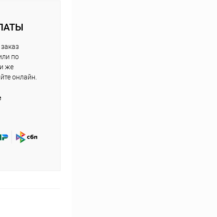
ЛАТЫ
 заказ
или по
ли же
айте онлайн.
е