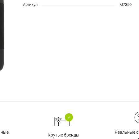
Артикул
M7350
График платежей
Сегодня
25
%
Добавляйте товары
в корзину
Оплачивайте сегодня только
25
% картой любого банка
Получайте товар
выбранный способом
Реальные с
ьные
Крутые бренды
ц