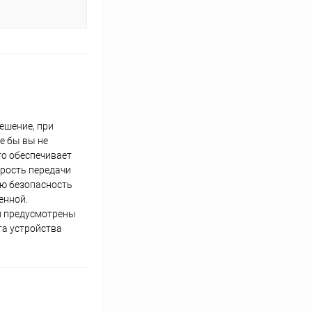
ешение, при
е бы вы не
то обеспечивает
орость передачи
ую безопасность
енной.
и предусмотрены
та устройства