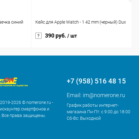
Н
вечка синий
Кейс для Apple Watch - 1 42 mm (черный) Dux
O
390 руб.
/ шт
+7 (958) 516 48 15
Email:
im@nomerone.ru
 2019-2026 © nomerone.ru -
График работы интернет-
искаунтер смартфонов и
магазина Пн-Пт: с 9:00 до 18:00
. Все права защищены.
Сб-Вс: Выходной