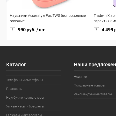
Наушники Accesstyle Fox TWS беспроводные
Trade-in Xia
розовые
гарантия 3м
990 руб.
4 499 
/ шт
Каталог
Наши предложен
Новинки
Телефоны и смартфоны
Популярные товары
Планшеты
Рекомендуемые товары
Ноутбуки и компьютеры
Умные часы и браслеты
Гаджеты и аксессуары