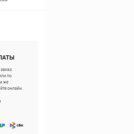
ЛАТЫ
 заказ
или по
ли же
айте онлайн.
е