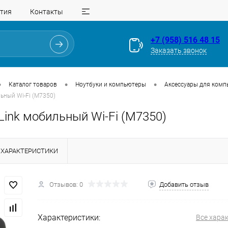
тия
Контакты
+7 (958) 516 48 15
Заказать звонок
•
•
•
Каталог товаров
Ноутбуки и компьютеры
Аксессуары для комп
льный Wi-Fi (M7350)
Link мобильный Wi-Fi (M7350)
ХАРАКТЕРИСТИКИ
Для клиентов всех банков
Разбейте
оплату
Отзывов: 0
Добавить отзыв
на части
без переплат
Характеристики:
Все хара