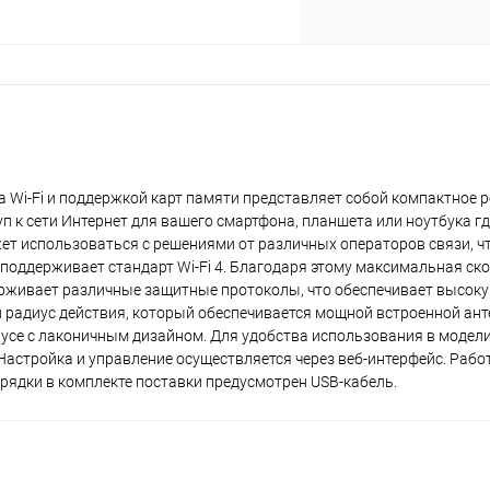
раз в 2 недели
 Wi-Fi и поддержкой карт памяти представляет собой компактное р
п к сети Интернет для вашего смартфона, планшета или ноутбука гд
ет использоваться с решениями от различных операторов связи, ч
поддерживает стандарт Wi-Fi 4. Благодаря этому максимальная ск
ерживает различные защитные протоколы, что обеспечивает высок
 радиус действия, который обеспечивается мощной встроенной ант
усе с лаконичным дизайном. Для удобства использования в модел
астройка и управление осуществляется через веб-интерфейс. Рабо
зарядки в комплекте поставки предусмотрен USB-кабель.