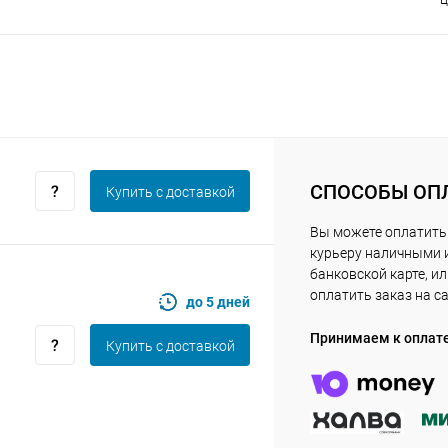
Оставшиеся
75
% будут
списываться
с вашей карты
по
25
%
каждые 2 недели
Подробнее
об оплате Плайтом
СПОСОБЫ ОП
Купить c доставкой
Вы можете оплатить
курьеру наличными 
банковской карте, и
25
оплатить заказ на с
до 5 дней
раз в 2
Остались вопросы?
недели
Принимаем к оплат
Купить c доставкой
8 800 302-02-51
plait.ru