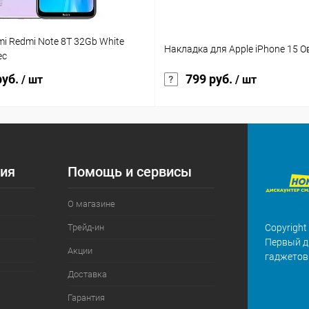
omi Redmi Note 8T 32Gb White
Накладка для Apple iPhone 15 О
ес
руб.
799 руб.
/ шт
/ шт
ия
Помощь и сервисы
О магазине
Трейд-ин
Copyright
Первый д
Акции
гаджетов
Доставка
Гарантия